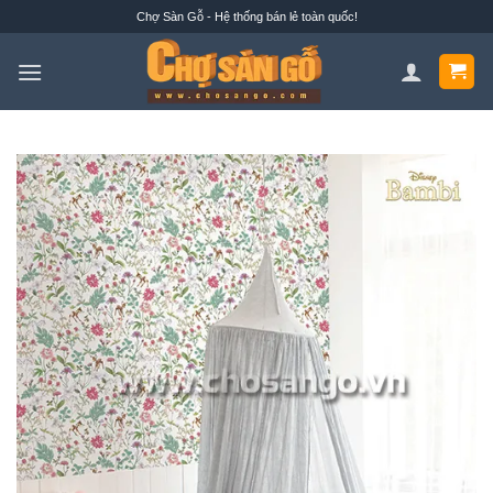
Bỏ
Chợ Sàn Gỗ - Hệ thống bán lẻ toàn quốc!
qua
nội
dung