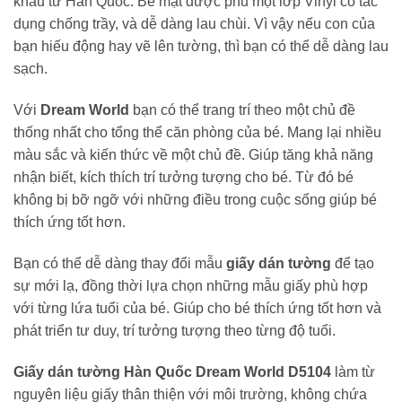
khẩu từ Hàn Quốc. Bề mặt được phủ một lớp Vinyl có tác
dụng chống trầy, và dễ dàng lau chùi. Vì vậy nếu con của
bạn hiếu động hay vẽ lên tường, thì bạn có thể dễ dàng lau
sạch.
Với
Dream World
bạn có thể trang trí theo một chủ đề
thống nhất cho tổng thể căn phòng của bé. Mang lại nhiều
màu sắc và kiến thức về một chủ đề. Giúp tăng khả năng
nhận biết, kích thích trí tưởng tượng cho bé. Từ đó bé
không bị bỡ ngỡ với những điều trong cuộc sống giúp bé
thích ứng tốt hơn.
Bạn có thể dễ dàng thay đổi mẫu
giấy dán tường
để tạo
sự mới lạ, đồng thời lựa chọn những mẫu giấy phù hợp
với từng lứa tuổi của bé. Giúp cho bé thích ứng tốt hơn và
phát triển tư duy, trí tưởng tượng theo từng độ tuổi.
Giấy dán tường Hàn Quốc Dream World D5104
làm từ
nguyên liệu giấy thân thiện với môi trường, không chứa