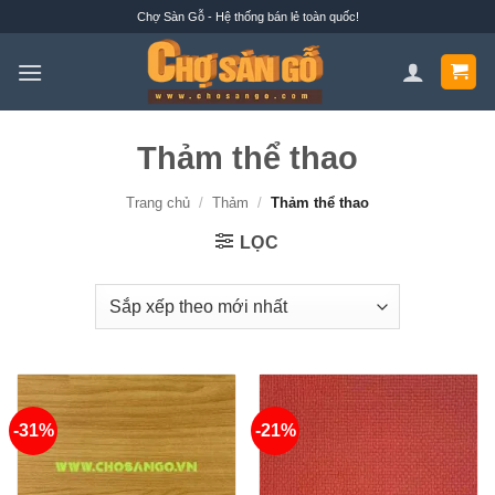
Bỏ
Chợ Sàn Gỗ - Hệ thống bán lẻ toàn quốc!
qua
nội
dung
Thảm thể thao
Trang chủ
/
Thảm
/
Thảm thể thao
LỌC
-31%
-21%