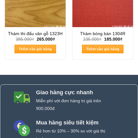
Thảm thi đấu vân gỗ 1323H
Thảm bóng bàn 1304R
Giá
Giá
Giá
Giá
385.000
₫
265.000
₫
235.000
₫
185.000
₫
gốc
hiện
gốc
hiện
là:
tại
là:
tại
Thêm vào giỏ hàng
Thêm vào giỏ hàng
385.000₫.
là:
235.000₫.
là:
265.000₫.
185.000
Giao hàng cực nhanh
Miễn phí với đơn hàng trị giá trên
900.000đ
Mua hàng siêu tiết kiệm
Rẻ hơn từ 10% – 30% so với giá thị