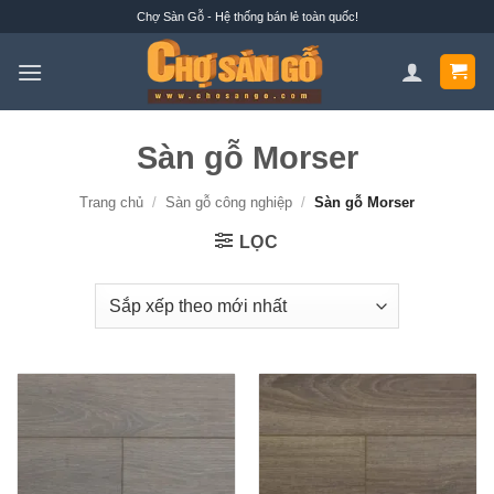
Bỏ
Chợ Sàn Gỗ - Hệ thống bán lẻ toàn quốc!
qua
nội
dung
Sàn gỗ Morser
Trang chủ
/
Sàn gỗ công nghiệp
/
Sàn gỗ Morser
LỌC