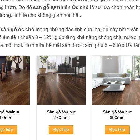
ng lượn. Do đó
sàn gỗ tự nhiên Óc chó
là sự lựa chọn hoàn hả
rọng, tinh tế cho không gian nội thất.
a
sàn gỗ óc chó
mang những đặc tính của loại gỗ này như: ván 
ộ ẩm tiêu chuẩn 8 – 12% giúp tăng khả năng chống chịu nước,
và mối mọt. Hơn nữa bề mặt sàn được sơn phủ 5 – 6 lớp UV tă
gỗ Walnut
Sàn gỗ Walnut
Sàn gỗ Walnut
900mm
750mm
600mm
ọc tiếp
Đọc tiếp
Đọc tiếp