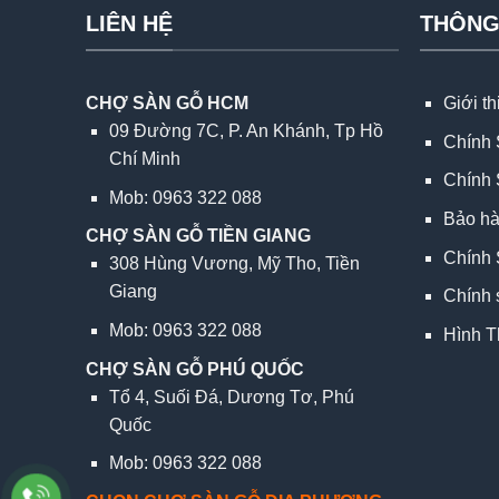
LIÊN HỆ
THÔNG
CHỢ SÀN GỖ HCM
Giới t
09 Đường 7C, P. An Khánh, Tp Hồ
Chính 
Chí Minh
Chính 
Mob: 0963 322 088
Bảo h
CHỢ SÀN GỖ TIỀN GIANG
Chính 
308 Hùng Vương, Mỹ Tho, Tiền
Giang
Chính 
Mob: 0963 322 088
Hình T
CHỢ SÀN GỖ PHÚ QUỐC
Tổ 4, Suối Đá, Dương Tơ, Phú
Quốc
Mob: 0963 322 088