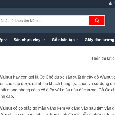
ìm
iếm:
ệp
Sàn nhựa vinyl
Gỗ nhân tạo
Giấy dán tường
Hiển thị tất 
Walnut
hay còn gọi là Óc Chó được sản xuất từ cây gỗ Walnut
iên cao cấp được rất nhiều khách hàng lựa chọn và sử dụng để
 thất mang phong cách cổ điển với màu nâu đặc trưng. Gỗ Óc ch
ịnh cao.
Walnut
có có giác gỗ màu vàng kem và càng vào sau tâm vân g
Socola và có màu ánh tím. Bên cạnh đó vân gỗ có những đóm 