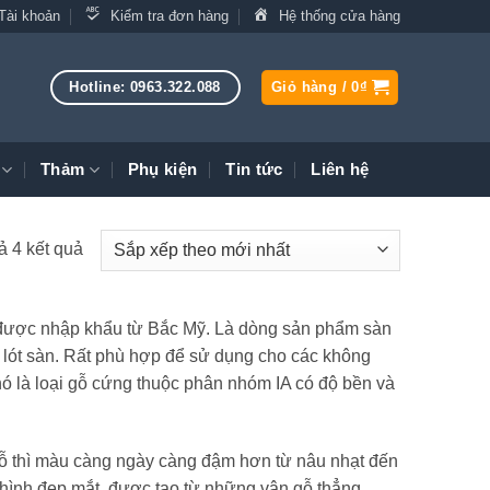
Tài khoản
Kiểm tra đơn hàng
Hệ thống cửa hàng
Hotline: 0963.322.088
Giỏ hàng /
0
₫
Thảm
Phụ kiện
Tin tức
Liên hệ
Đã
cả 4 kết quả
sắp
xếp
 được nhập khẩu từ Bắc Mỹ. Là dòng sản phẩm sàn
theo
 lót sàn. Rất phù hợp để sử dụng cho các không
mới
ó là loại gỗ cứng thuộc phân nhóm IA có độ bền và
nhất
ỗ thì màu càng ngày càng đậm hơn từ nâu nhạt đến
hình đẹp mắt, được tạo từ những vân gỗ thẳng