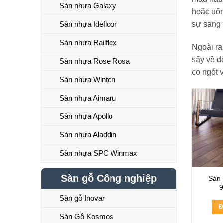
Sàn nhựa Galaxy
hoặc uố
sự sang t
Sàn nhựa Idefloor
Sàn nhựa Railflex
Ngoài r
sấy về đ
Sàn nhựa Rose Rosa
co ngót 
Sàn nhựa Winton
Sàn nhựa Aimaru
Sàn nhựa Apollo
Sàn nhựa Aladdin
Sàn nhựa SPC Winmax
Sàn gỗ Công nghiệp
Sàn 
Sàn gỗ Inovar
Đ
Sàn Gỗ Kosmos