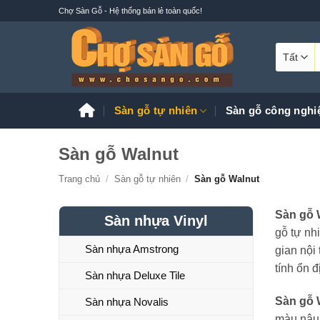
Bỏ
Chợ Sàn Gỗ - Hệ thống bán lẻ toàn quốc!
qua
nội
T
dung
k
Sàn gỗ tự nhiên
Sàn gỗ công nghi
Sàn gỗ Walnut
Trang chủ
/
Sàn gỗ tự nhiên
/
Sàn gỗ Walnut
Sàn gỗ 
Sàn nhựa Vinyl
gỗ tự nh
Sàn nhựa Amstrong
gian nội
tính ổn đ
Sàn nhựa Deluxe Tile
Sàn gỗ 
Sàn nhựa Novalis
màu nâu 