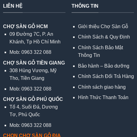
LIÊN HỆ
THÔNG TIN
CHỢ SÀN GỖ HCM
Giới thiệu Chợ Sàn Gỗ
09 Đường 7C, P. An
Chính Sách & Quy Định
Khánh, Tp Hồ Chí Minh
Chính Sách Bảo Mật
Mob: 0963 322 088
Thông Tin
CHỢ SÀN GỖ TIỀN GIANG
Bảo hành – Bảo dưỡng
308 Hùng Vương, Mỹ
Chính Sách Đổi Trả Hàng
Tho, Tiền Giang
Chính sách giao hàng
Mob: 0963 322 088
Hình Thức Thanh Toán
CHỢ SÀN GỖ PHÚ QUỐC
Tổ 4, Suối Đá, Dương
Tơ, Phú Quốc
Mob: 0963 322 088
CHỌN CHỢ SÀN GỖ ĐỊA