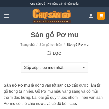
Bỏ
Chợ Sàn Gỗ - Hệ thống bán lẻ toàn quốc!
qua
nội
dung
Sàn gỗ Pơ mu
Trang chủ
/
Sàn gỗ tự nhiên
/
Sàn gỗ Pơ mu
LỌC
Sàn gỗ Pơ mu
là dòng ván lót sàn cao cấp được làm từ
gỗ trong tự nhiên. Gỗ Pơ mu màu vàng sáng và có mùi
thơm đặc trưng. Là loại gỗ quý thuộc nhóm II nên ván sàn
Pơ mu có thể chịu nước và có độ bền cao.