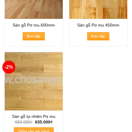
Sàn gỗ Pơ mu 600mm
Sàn gỗ Pơ mu 450mm
Đọc tiếp
Đọc tiếp
-2%
Sàn gỗ tự nhiên Pơ mu
Giá
Giá
650.000
₫
635.000
₫
gốc
hiện
là:
tại
Thêm vào giỏ hàng