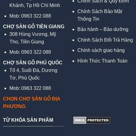
Chính Sách & Quy Định
Khánh, Tp Hồ Chí Minh
Chính Sách Bảo Mật
Mob: 0963 322 088
Thông Tin
CHỢ SÀN GỖ TIỀN GIANG
Bảo hành – Bảo dưỡng
308 Hùng Vương, Mỹ
Chính Sách Đổi Trả Hàng
Tho, Tiền Giang
Chính sách giao hàng
Mob: 0963 322 088
Hình Thức Thanh Toán
CHỢ SÀN GỖ PHÚ QUỐC
Tổ 4, Suối Đá, Dương
Tơ, Phú Quốc
Mob: 0963 322 088
CHỌN CHỢ SÀN GỖ ĐỊA
PHƯƠNG
TỪ KHÓA SẢN PHẨM