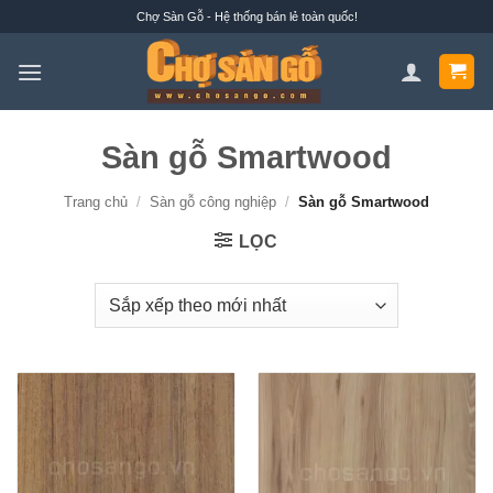
Bỏ
Chợ Sàn Gỗ - Hệ thống bán lẻ toàn quốc!
qua
nội
dung
Sàn gỗ Smartwood
Trang chủ
/
Sàn gỗ công nghiệp
/
Sàn gỗ Smartwood
LỌC