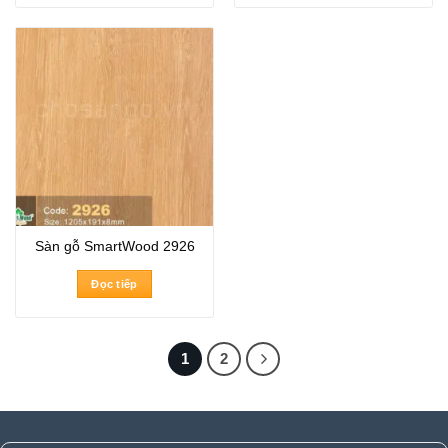
Sàn gỗ SmartWood 2926
Đọc tiếp
1
2