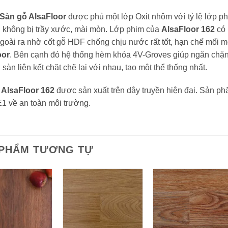
Sàn gỗ AlsaFloor
được phủ một lớp Oxit nhôm với tỷ lệ lớp p
 không bị trầy xước, mài mòn. Lớp phim của
AlsaFloor 162
có 
goài ra nhờ cốt gỗ HDF chống chịu nước rất tốt, hạn chế mối 
oor
. Bên cạnh đó hệ thống hèm khóa 4V-Groves giúp ngăn chặn
 sàn liên kết chặt chẽ lại với nhau, tạo một thể thống nhất.
 AlsaFloor 162
được sản xuất trên dây truyền hiện đại. Sản p
1 về an toàn môi trường.
 PHẨM TƯƠNG TỰ