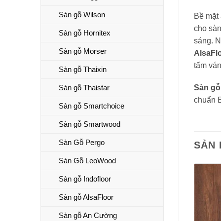
Sàn gỗ Wilson
Bề mặt
cho sàn
Sàn gỗ Hornitex
sáng. N
Sàn gỗ Morser
AlsaFl
tấm ván
Sàn gỗ Thaixin
Sàn gỗ Thaistar
Sàn gỗ
chuẩn E
Sàn gỗ Smartchoice
Sàn gỗ Smartwood
Sàn Gỗ Pergo
SẢN
Sàn Gỗ LeoWood
Sàn gỗ Indofloor
Sàn gỗ AlsaFloor
Sàn gỗ An Cường