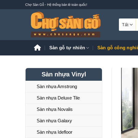
Bỏ
Chợ Sàn Gỗ - Hệ thống bán lẻ toàn quốc!
qua
nội
T
dung
k
Sàn gỗ tự nhiên
Sàn gỗ công nghi
Sàn nhựa Vinyl
Sàn nhựa Amstrong
Sàn nhựa Deluxe Tile
Sàn nhựa Novalis
Sàn nhựa Galaxy
Sàn nhựa Idefloor