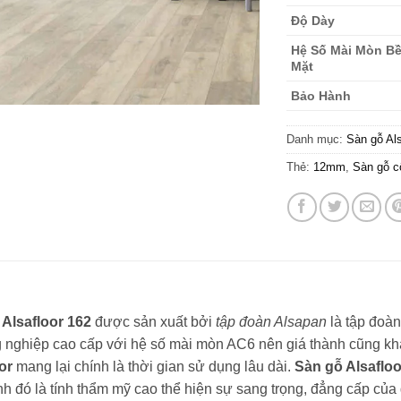
Độ Dày
Hệ Số Mài Mòn B
Mặt
Bảo Hành
Danh mục:
Sàn gỗ Als
Thẻ:
12mm
,
Sàn gỗ c
 Alsafloor 162
được sản xuất bởi
tập đoàn Alsapan
là tập đoàn
 nghiệp cao cấp với hệ số mài mòn AC6 nên giá thành cũng khá
or
mang lại chính là thời gian sử dụng lâu dài.
Sàn gỗ Alsafloo
h đó là tính thẩm mỹ cao thể hiện sự sang trọng, đẳng cấp của 