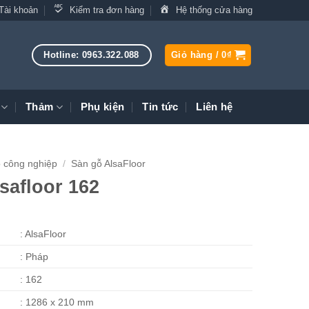
Tài khoản
Kiểm tra đơn hàng
Hệ thống cửa hàng
Hotline: 0963.322.088
Giỏ hàng /
0
₫
Thảm
Phụ kiện
Tin tức
Liên hệ
 công nghiệp
/
Sàn gỗ AlsaFloor
safloor 162
: AlsaFloor
: Pháp
: 162
: 1286 x 210 mm