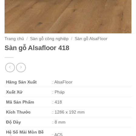
Trang chủ
/
Sàn gỗ công nghiệp
/
Sàn gỗ AlsaFloor
Sàn gỗ Alsafloor 418
Hãng Sản Xuất
: AlsaFloor
Xuất Xứ
: Pháp
Mã Sản Phẩm
: 418
Kích Thước
: 1286 x 192 mm
Độ Dày
: 8 mm
Hệ Số Mài Mòn Bề
: AC5