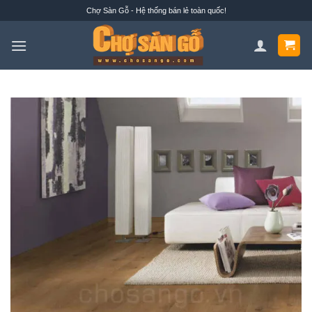
Bỏ
Chợ Sàn Gỗ - Hệ thống bán lẻ toàn quốc!
qua
nội
dung