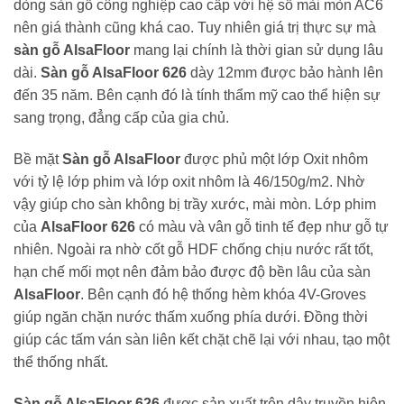
dòng sàn gỗ công nghiệp cao cấp với hệ số mài mòn AC6
nên giá thành cũng khá cao. Tuy nhiên giá trị thực sự mà
sàn gỗ AlsaFloor
mang lại chính là thời gian sử dụng lâu
dài.
Sàn gỗ AlsaFloor 626
dày 12mm được bảo hành lên
đến 35 năm. Bên cạnh đó là tính thẩm mỹ cao thể hiện sự
sang trọng, đẳng cấp của gia chủ.
Bề mặt
Sàn gỗ AlsaFloor
được phủ một lớp Oxit nhôm
với tỷ lệ lớp phim và lớp oxit nhôm là 46/150g/m2. Nhờ
vậy giúp cho sàn không bị trầy xước, mài mòn. Lớp phim
của
AlsaFloor 626
có màu và vân gỗ tinh tế đẹp như gỗ tự
nhiên. Ngoài ra nhờ cốt gỗ HDF chống chịu nước rất tốt,
hạn chế mối mọt nên đảm bảo được độ bền lâu của sàn
AlsaFloor
. Bên cạnh đó hệ thống hèm khóa 4V-Groves
giúp ngăn chặn nước thấm xuống phía dưới. Đồng thời
giúp các tấm ván sàn liên kết chặt chẽ lại với nhau, tạo một
thể thống nhất.
Sàn gỗ AlsaFloor 626
được sản xuất trên dây truyền hiện