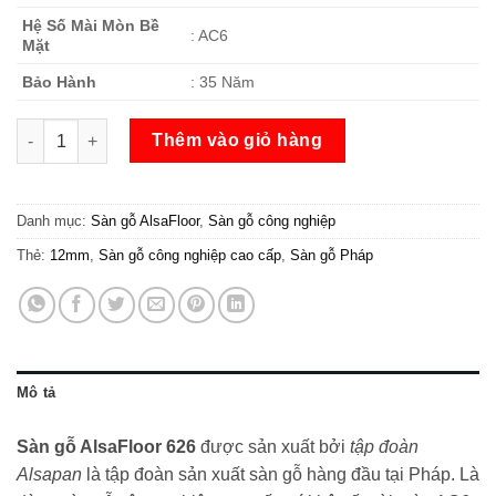
Hệ Số Mài Mòn Bề
: AC6
Mặt
Bảo Hành
: 35 Năm
Sàn gỗ AlsaFloor 626 số lượng
Thêm vào giỏ hàng
Danh mục:
Sàn gỗ AlsaFloor
,
Sàn gỗ công nghiệp
Thẻ:
12mm
,
Sàn gỗ công nghiệp cao cấp
,
Sàn gỗ Pháp
Mô tả
Sàn gỗ AlsaFloor 626
được sản xuất bởi
tập đoàn
Alsapan
là tập đoàn sản xuất sàn gỗ hàng đầu tại Pháp. Là