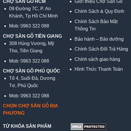
CHỢ SÀN GỖ HCM
Giới thiệu Chợ Sàn Gỗ
09 Đường 7C, P. An
Chính Sách & Quy Định
Khánh, Tp Hồ Chí Minh
Chính Sách Bảo Mật
Mob: 0963 322 088
Thông Tin
CHỢ SÀN GỖ TIỀN GIANG
Bảo hành – Bảo dưỡng
308 Hùng Vương, Mỹ
Chính Sách Đổi Trả Hàng
Tho, Tiền Giang
Chính sách giao hàng
Mob: 0963 322 088
Hình Thức Thanh Toán
CHỢ SÀN GỖ PHÚ QUỐC
Tổ 4, Suối Đá, Dương
Tơ, Phú Quốc
Mob: 0963 322 088
CHỌN CHỢ SÀN GỖ ĐỊA
PHƯƠNG
TỪ KHÓA SẢN PHẨM