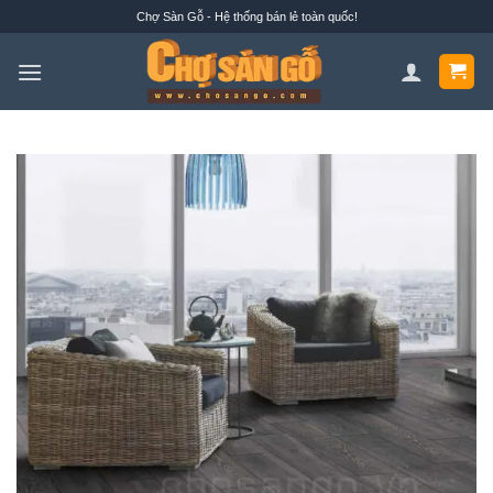
Bỏ
Chợ Sàn Gỗ - Hệ thống bán lẻ toàn quốc!
qua
nội
dung