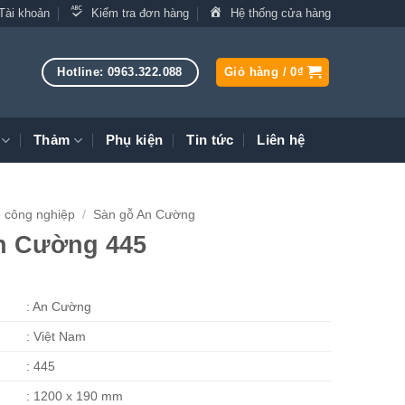
Tài khoản
Kiểm tra đơn hàng
Hệ thống cửa hàng
Hotline: 0963.322.088
Giỏ hàng /
0
₫
Thảm
Phụ kiện
Tin tức
Liên hệ
 công nghiệp
/
Sàn gỗ An Cường
n Cường 445
: An Cường
: Việt Nam
: 445
: 1200 x 190 mm