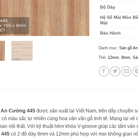
Độ Dày
Hệ Số Mài Mòn B
Mặt
Bảo Hành
Danh mục:
Sàn gỗ A
Thẻ:
12mm
,
8mm
,
Sà
 An Cường 445
được sản xuất tại Việt Nam, trên dây chuyền s
 có màu sắc tự nhiên cùng hoa văn vân gỗ tinh tế. Mang lại vẻ đ
ian nội thất. Với kỹ thuật hèm khóa V-groove giúp các tấm ván s
 445
có 2 độ dày 8mm và 12mm phù hợp với mọi không gian nội