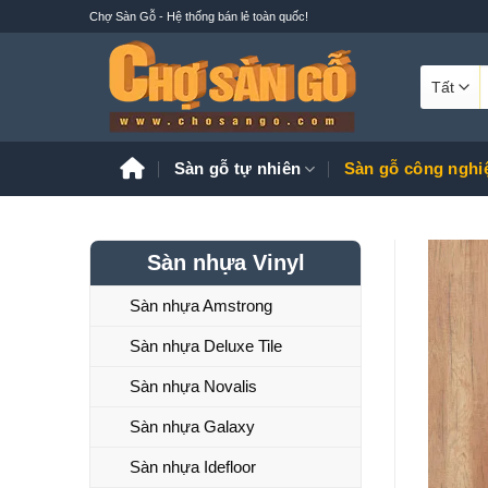
Bỏ
Chợ Sàn Gỗ - Hệ thống bán lẻ toàn quốc!
qua
nội
T
dung
k
Sàn gỗ tự nhiên
Sàn gỗ công nghi
Sàn nhựa Vinyl
Sàn nhựa Amstrong
Sàn nhựa Deluxe Tile
Sàn nhựa Novalis
Sàn nhựa Galaxy
Sàn nhựa Idefloor