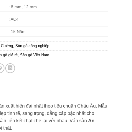
: 8 mm, 12 mm
ề
: AC4
: 15 Năm
n Cường
,
Sàn gỗ công nghiệp
n gỗ giá rẻ
,
Sàn gỗ Việt Nam
ản xuất hiện đại nhất theo tiêu chuẩn Châu Âu. Mẫu
ẹp tinh tế, sang trọng, đẳng cấp bậc nhất cho
àn liên kết chặt chẽ lại với nhau. Ván sàn
An
 thất.