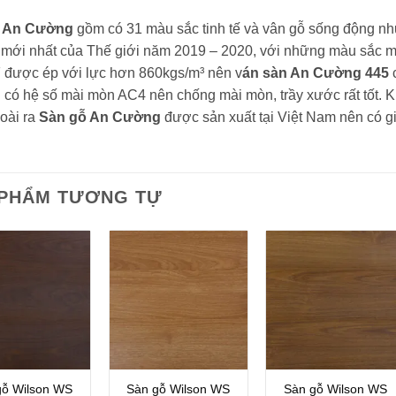
ỗ An Cường
gồm có 31 màu sắc tinh tế và vân gỗ sống động nh
t mới nhất của Thế giới năm 2019 – 2020, với những màu sắc m
được ép với lực hơn 860kgs/m³ nên v
án sàn An Cường 445
 có hệ số mài mòn AC4 nên chống mài mòn, trầy xước rất tốt. Kh
oài ra
Sàn gỗ An Cường
được sản xuất tại Việt Nam nên có gi
 PHẨM TƯƠNG TỰ
gỗ Wilson WS
Sàn gỗ Wilson WS
Sàn gỗ Wilson WS