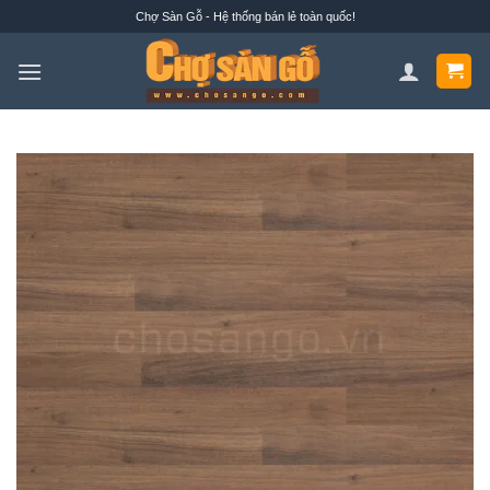
Bỏ
Chợ Sàn Gỗ - Hệ thống bán lẻ toàn quốc!
qua
nội
dung