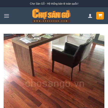
Bỏ
Chợ Sàn Gỗ - Hệ thống bán lẻ toàn quốc!
qua
nội
dung