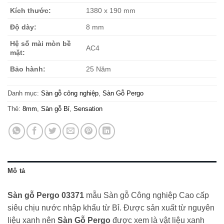
Kích thước:
1380 x 190 mm
Độ dày:
8 mm
Hệ số mài mòn bề
AC4
mặt:
Bảo hành:
25 Năm
Danh mục:
Sàn gỗ công nghiệp
,
Sàn Gỗ Pergo
Thẻ:
8mm
,
Sàn gỗ Bỉ
,
Sensation
Mô tả
Sàn gỗ Pergo 03371
mẫu Sàn gỗ Công nghiệp Cao cấp
siêu chịu nước nhập khẩu từ Bỉ. Được sản xuất từ nguyên
liệu xanh nên
Sàn Gỗ Pergo
được xem là vật liệu xanh