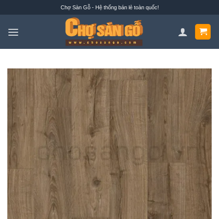
Bỏ
Chợ Sàn Gỗ - Hệ thống bán lẻ toàn quốc!
qua
nội
dung