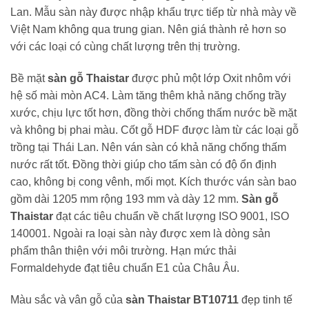
Lan. Mẫu sàn này được nhập khẩu trực tiếp từ nhà mày về
Việt Nam không qua trung gian. Nên giá thành rẻ hơn so
với các loại có cùng chất lượng trên thị trường.
Bề mặt
sàn gỗ Thaistar
được phủ một lớp Oxit nhôm với
hệ số mài mòn AC4. Làm tăng thêm khả năng chống trầy
xước, chịu lực tốt hơn, đồng thời chống thấm nước bề mặt
và không bị phai màu. Cốt gỗ HDF được làm từ các loại gỗ
trồng tại Thái Lan. Nên ván sàn có khả năng chống thấm
nước rất tốt. Đồng thời giúp cho tấm sàn có độ ổn định
cao, không bị cong vênh, mối mọt. Kích thước ván sàn bao
gồm dài 1205 mm rộng 193 mm và dày 12 mm.
Sàn gỗ
Thaistar
đạt các tiêu chuẩn về chất lượng ISO 9001, ISO
140001. Ngoài ra loại sàn này được xem là dòng sản
phẩm thân thiện với môi trường. Hạn mức thải
Formaldehyde đạt tiêu chuẩn E1 của Châu Âu.
Màu sắc và vân gỗ của
sàn Thaistar BT10711
đẹp tinh tế