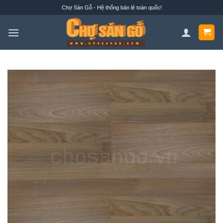
Bỏ
Chợ Sàn Gỗ - Hệ thống bán lẻ toàn quốc!
qua
nội
dung