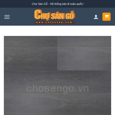
Bỏ
Chợ Sàn Gỗ - Hệ thống bán lẻ toàn quốc!
qua
nội
dung