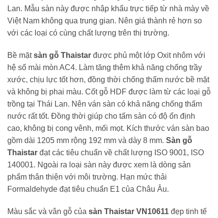
Lan. Mẫu sàn này được nhập khẩu trực tiếp từ nhà mày về
Việt Nam không qua trung gian. Nên giá thành rẻ hơn so
với các loại có cùng chất lượng trên thị trường.
Bề mặt
sàn gỗ Thaistar
được phủ một lớp Oxit nhôm với
hệ số mài mòn AC4. Làm tăng thêm khả năng chống trầy
xước, chịu lực tốt hơn, đồng thời chống thấm nước bề mặt
và không bị phai màu. Cốt gỗ HDF được làm từ các loại gỗ
trồng tại Thái Lan. Nên ván sàn có khả năng chống thấm
nước rất tốt. Đồng thời giúp cho tấm sàn có độ ổn định
cao, không bị cong vênh, mối mọt. Kích thước ván sàn bao
gồm dài 1205 mm rộng 192 mm và dày 8 mm.
Sàn gỗ
Thaistar
đạt các tiêu chuẩn về chất lượng ISO 9001, ISO
140001. Ngoài ra loại sàn này được xem là dòng sản
phẩm thân thiện với môi trường. Hạn mức thải
Formaldehyde đạt tiêu chuẩn E1 của Châu Âu.
Màu sắc và vân gỗ của
sàn Thaistar VN10611
đẹp tinh tế