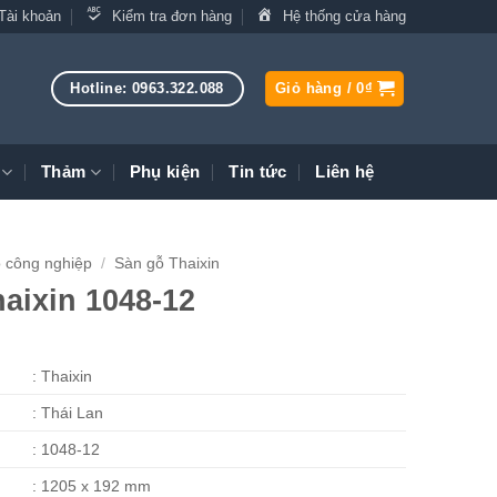
Tài khoản
Kiểm tra đơn hàng
Hệ thống cửa hàng
Hotline: 0963.322.088
Giỏ hàng /
0
₫
Thảm
Phụ kiện
Tin tức
Liên hệ
 công nghiệp
/
Sàn gỗ Thaixin
aixin 1048-12
: Thaixin
: Thái Lan
: 1048-12
: 1205 x 192 mm