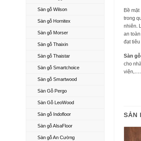
Sàn gỗ Wilson
Bề mặt
trong q
Sàn gỗ Hornitex
nhiên. 
Sàn gỗ Morser
an toàn
đạt tiê
Sàn gỗ Thaixin
Sàn gỗ Thaistar
Sàn gỗ
cho nhà
Sàn gỗ Smartchoice
viện,….
Sàn gỗ Smartwood
Sàn Gỗ Pergo
Sàn Gỗ LeoWood
SẢN
Sàn gỗ Indofloor
Sàn gỗ AlsaFloor
Sàn gỗ An Cường