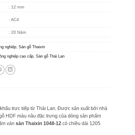
: 12 mm
ề
: AC4
: 20 Năm
ng nghiệp
,
Sàn gỗ Thaixin
ông nghiệp cao cấp
,
Sàn gỗ Thái Lan
ẩu trực tiếp từ Thái Lan. Được sản xuất bởi nhà
t gỗ HDF màu nâu đặc trưng của dòng sản phẩm
 Tấm ván
sàn Thaixin 1048-12
có chiều dài 1205