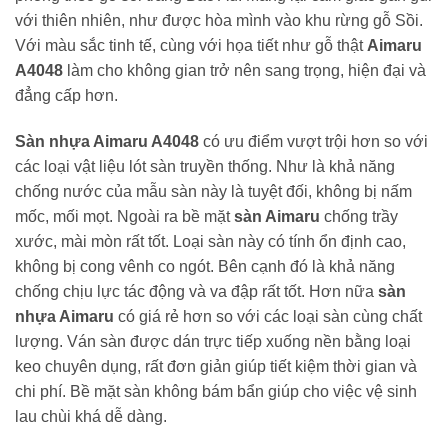
với thiên nhiên, như được hòa mình vào khu rừng gỗ Sồi.
Với màu sắc tinh tế, cùng với họa tiết như gỗ thật
Aimaru
A4048
làm cho không gian trở nên sang trọng, hiện đại và
đẳng cấp hơn.
Sàn nhựa Aimaru A4048
có ưu điểm vượt trội hơn so với
các loại vật liệu lót sàn truyền thống. Như là khả năng
chống nước của mẫu sàn này là tuyệt đối, không bị nấm
mốc, mối mọt. Ngoài ra bề mặt
sàn Aimaru
chống trầy
xước, mài mòn rất tốt. Loại sàn này có tính ổn định cao,
không bị cong vênh co ngót. Bên cạnh đó là khả năng
chống chịu lực tác động và va đập rất tốt. Hơn nữa
sàn
nhựa Aimaru
có giá rẻ hơn so với các loại sàn cùng chất
lượng. Ván sàn được dán trực tiếp xuống nền bằng loại
keo chuyên dụng, rất đơn giản giúp tiết kiệm thời gian và
chi phí. Bề mặt sàn không bám bẩn giúp cho việc vệ sinh
lau chùi khá dễ dàng.