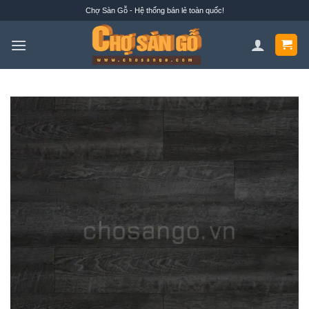
Bỏ
Chợ Sàn Gỗ - Hệ thống bán lẻ toàn quốc!
qua
nội
dung