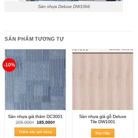
Sàn nhựa Deluxe DW1066
SẢN PHẨM TƯƠNG TỰ
-10%
Sàn nhựa giả gỗ Deluxe
Sàn nhựa giả thảm DC3001
Tile DW1001
Giá
Giá
205.000
₫
185.000
₫
gốc
hiện
là:
tại
Thêm vào giỏ hàng
Đọc tiếp
205.000₫.
là: