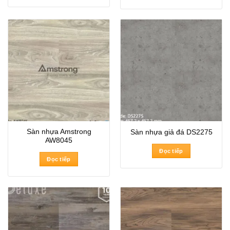
185.000₫.
Sàn nhựa Amstrong
Sàn nhựa giả đá DS2275
AW8045
Đọc tiếp
Đọc tiếp