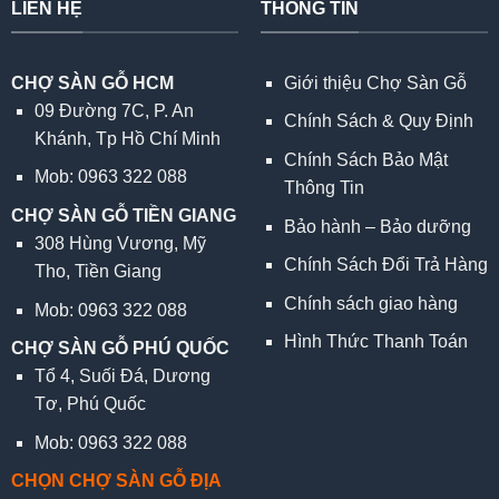
LIÊN HỆ
THÔNG TIN
CHỢ SÀN GỖ HCM
Giới thiệu Chợ Sàn Gỗ
09 Đường 7C, P. An
Chính Sách & Quy Định
Khánh, Tp Hồ Chí Minh
Chính Sách Bảo Mật
Mob: 0963 322 088
Thông Tin
CHỢ SÀN GỖ TIỀN GIANG
Bảo hành – Bảo dưỡng
308 Hùng Vương, Mỹ
Chính Sách Đổi Trả Hàng
Tho, Tiền Giang
Chính sách giao hàng
Mob: 0963 322 088
Hình Thức Thanh Toán
CHỢ SÀN GỖ PHÚ QUỐC
Tổ 4, Suối Đá, Dương
Tơ, Phú Quốc
Mob: 0963 322 088
CHỌN CHỢ SÀN GỖ ĐỊA