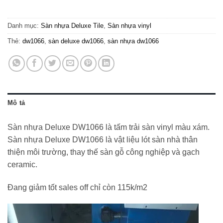
220.000₫.
là:
115.000₫.
Danh mục:
Sàn nhựa Deluxe Tile
,
Sàn nhựa vinyl
Thẻ:
dw1066
,
sàn deluxe dw1066
,
sàn nhựa dw1066
Mô tả
Sàn nhựa Deluxe DW1066 là tấm trải sàn vinyl màu xám.
Sàn nhựa Deluxe DW1066 là vật liệu lót sàn nhà thân
thiện môi trường, thay thế sàn gỗ công nghiệp và gạch
ceramic.
Đang giảm tốt sales off chỉ còn 115k/m2