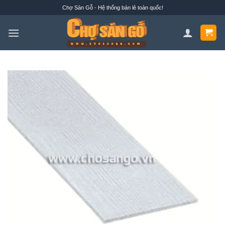
Bỏ
Chợ Sàn Gỗ - Hệ thống bán lẻ toàn quốc!
qua
nội
dung