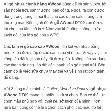
Vỉ gỗ nhựa chính hãng AWood
dùng để lót sân vườn, lót
sàn ngoài trời, sân thượng, ban công. Ngoài ra còn được
dùng trong trang trí nội thất cho các quán cafe, trung tâm
thương mại. Bên cạnh đó
Vỉ gỗ AWood DT09
còn được
lót cho nhà tắm, hồ bơi. Nhờ vào khả năng chống nước
tuyệt đối của lớp gỗ nhựa WPC.
Các
tấm vỉ gỗ cao cấp AWood
liên kết với nhau bằng
hèm khóa được lắp ở các cạnh của vỉ nhựa. Vì vậy việc thi
công lắp đặt loại sàn này rất đơn giản. Không cần sử dụng
các thanh đà như lắp đặt các thanh sàn gỗ ngoài trời. Bên
cạnh đó là việc sửa chữa thay thế và vệ sinh rất đơn giản,
dễ dàng.
Với 3 tông màu chính là
Coffee, Wood và Dark
vỉ gỗ nhựa
AWood DT09
mang lại nhiều sự lựa chọn. Bạn có thể lựa
chọn màu phù hợp với thiết kế, sở thích của mình. Hơn
nữa bạn cũng có thể lựa chọn cách phối các màu đó lại