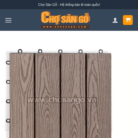
Bỏ
Chợ Sàn Gỗ - Hệ thống bán lẻ toàn quốc!
qua
nội
dung