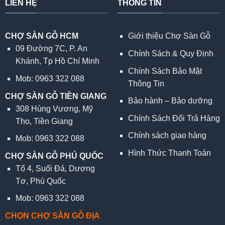
LIÊN HỆ
THÔNG TIN
CHỢ SÀN GỖ HCM
Giới thiệu Chợ Sàn Gỗ
09 Đường 7C, P. An
Chính Sách & Quy Định
Khánh, Tp Hồ Chí Minh
Chính Sách Bảo Mật
Mob: 0963 322 088
Thông Tin
CHỢ SÀN GỖ TIỀN GIANG
Bảo hành – Bảo dưỡng
308 Hùng Vương, Mỹ
Chính Sách Đổi Trả Hàng
Tho, Tiền Giang
Chính sách giao hàng
Mob: 0963 322 088
Hình Thức Thanh Toán
CHỢ SÀN GỖ PHÚ QUỐC
Tổ 4, Suối Đá, Dương
Tơ, Phú Quốc
Mob: 0963 322 088
CHỌN CHỢ SÀN GỖ ĐỊA