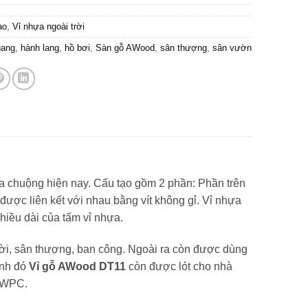
ạo
,
Vỉ nhựa ngoài trời
hang
,
hành lang
,
hồ bơi
,
Sàn gỗ AWood
,
sân thượng
,
sân vườn
 ưa chuộng hiện nay. Cấu tạo gồm 2 phần: Phần trên
ợc liên kết với nhau bằng vít không gỉ. Vỉ nhựa
hiều dài của tấm vỉ nhựa.
trời, sân thượng, ban công. Ngoài ra còn được dùng
ạnh đó
Vỉ gỗ AWood DT11
còn được lót cho nhà
a WPC.