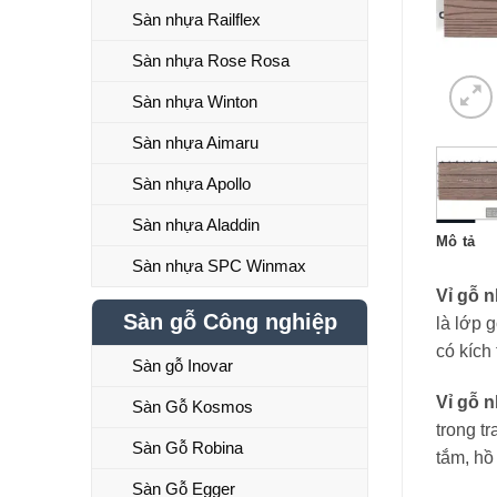
Sàn nhựa Railflex
Sàn nhựa Rose Rosa
Sàn nhựa Winton
Sàn nhựa Aimaru
Sàn nhựa Apollo
Sàn nhựa Aladdin
Mô tả
Sàn nhựa SPC Winmax
Vỉ gỗ 
Sàn gỗ Công nghiệp
là lớp 
có kích
Sàn gỗ Inovar
Vỉ gỗ 
Sàn Gỗ Kosmos
trong t
Sàn Gỗ Robina
tắm, hồ
Sàn Gỗ Egger