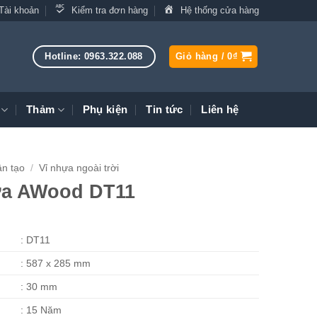
Tài khoản
Kiểm tra đơn hàng
Hệ thống cửa hàng
Hotline: 0963.322.088
Giỏ hàng /
0
₫
Thảm
Phụ kiện
Tin tức
Liên hệ
n tạo
/
Vỉ nhựa ngoài trời
ựa AWood DT11
: DT11
: 587 x 285 mm
: 30 mm
: 15 Năm