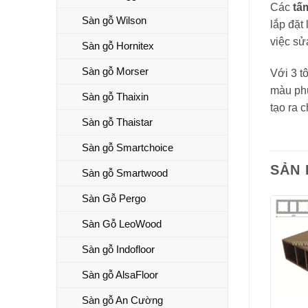
Các
tấ
Sàn gỗ Wilson
lắp đặt
việc sử
Sàn gỗ Hornitex
Sàn gỗ Morser
Với 3 t
màu phù
Sàn gỗ Thaixin
tạo ra 
Sàn gỗ Thaistar
Sàn gỗ Smartchoice
SẢN
Sàn gỗ Smartwood
Sàn Gỗ Pergo
Sàn Gỗ LeoWood
Sàn gỗ Indofloor
Sàn gỗ AlsaFloor
Sàn gỗ An Cường