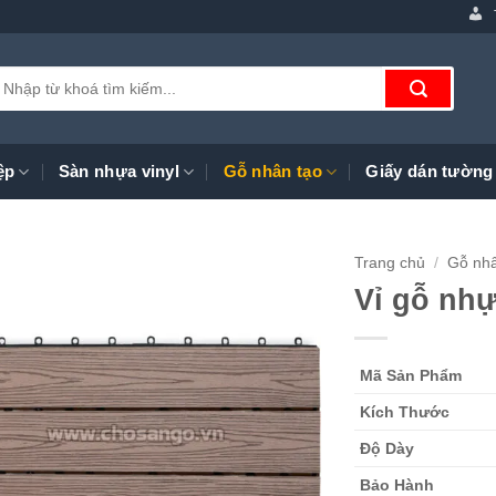
ìm
iếm:
ệp
Sàn nhựa vinyl
Gỗ nhân tạo
Giấy dán tường
Trang chủ
/
Gỗ nhâ
Vỉ gỗ nh
Mã Sản Phẩm
Kích Thước
Độ Dày
Bảo Hành