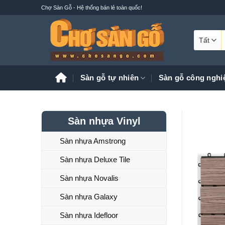
Bỏ
Chợ Sàn Gỗ - Hệ thống bán lẻ toàn quốc!
qua
nội
T
dung
k
Sàn gỗ tự nhiên
Sàn gỗ công nghi
Sàn nhựa Vinyl
Sàn nhựa Amstrong
Sàn nhựa Deluxe Tile
Sàn nhựa Novalis
Sàn nhựa Galaxy
Sàn nhựa Idefloor