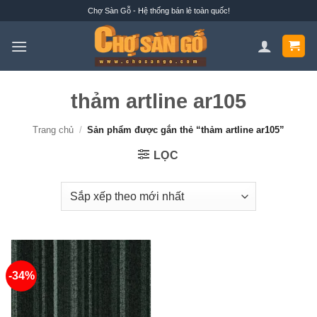
Bỏ
Chợ Sàn Gỗ - Hệ thống bán lẻ toàn quốc!
qua
nội
dung
thảm artline ar105
Trang chủ
/
Sản phẩm được gắn thẻ “thảm artline ar105”
LỌC
-34%