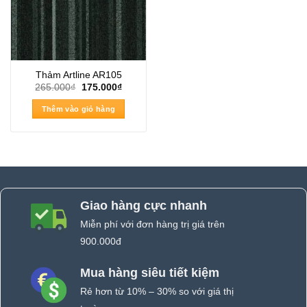
Thảm Artline AR105
Giá
Giá
265.000
₫
175.000
₫
gốc
hiện
là:
tại
Thêm vào giỏ hàng
265.000₫.
là:
175.000₫.
Giao hàng cực nhanh
Miễn phí với đơn hàng trị giá trên
900.000đ
Mua hàng siêu tiết kiệm
Rẻ hơn từ 10% – 30% so với giá thị