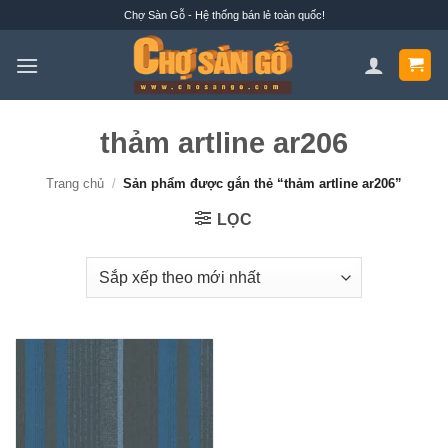
Bỏ
Chợ Sàn Gỗ - Hệ thống bán lẻ toàn quốc!
qua
nội
dung
thảm artline ar206
Trang chủ
/
Sản phẩm được gắn thẻ “thảm artline ar206”
LỌC