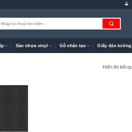
ìm
iếm:
ệp
Sàn nhựa vinyl
Gỗ nhân tạo
Giấy dán tường
Hiển thị kết q