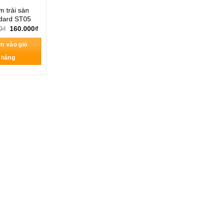
 trải sàn
dard ST05
Giá
Giá
0
₫
160.000
₫
gốc
hiện
là:
tại
m vào giỏ
235.000₫.
là:
160.000₫.
hàng