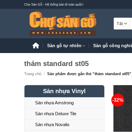
Bỏ
Chợ Sàn Gỗ - Hệ thống bán lẻ toàn quốc!
qua
nội
T
dung
k
Sàn gỗ tự nhiên
Sàn gỗ công nghi
thảm standard st05
Trang chủ
/
Sản phẩm được gắn thẻ “thảm standard st05”
Sàn nhựa Vinyl
-32%
Sàn nhựa Amstrong
Sàn nhựa Deluxe Tile
Sàn nhựa Novalis