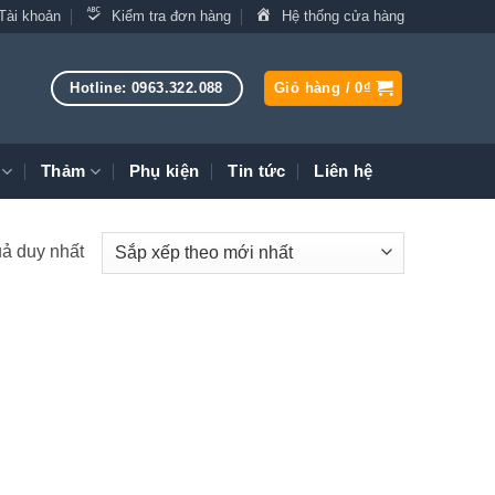
Tài khoản
Kiểm tra đơn hàng
Hệ thống cửa hàng
Hotline: 0963.322.088
Giỏ hàng /
0
₫
Thảm
Phụ kiện
Tin tức
Liên hệ
uả duy nhất