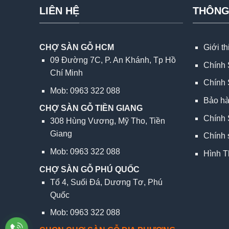
LIÊN HỆ
THÔNG
CHỢ SÀN GỖ HCM
Giới t
09 Đường 7C, P. An Khánh, Tp Hồ
Chính 
Chí Minh
Chính 
Mob: 0963 322 088
Bảo h
CHỢ SÀN GỖ TIỀN GIANG
Chính 
308 Hùng Vương, Mỹ Tho, Tiền
Giang
Chính 
Mob: 0963 322 088
Hình T
CHỢ SÀN GỖ PHÚ QUỐC
Tổ 4, Suối Đá, Dương Tơ, Phú
Quốc
Mob: 0963 322 088