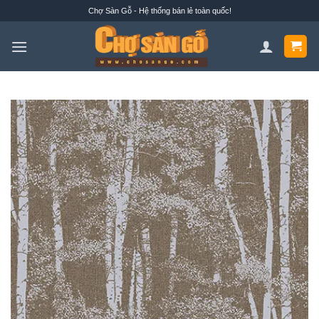
Bỏ
Chợ Sàn Gỗ - Hệ thống bán lẻ toàn quốc!
qua
nội
dung