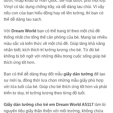
được nhập khẩu từ Hàn Quốc. Bề mặt được phủ một lớp
Vinyl có tác dụng chống trầy, và dễ dàng lau chùi. Vì vậy
nếu con của bạn hiếu động hay vẽ lên tường, thì bạn có
thể dễ dàng lau sạch.
Với
Dream World
bạn có thể trang trí theo một chủ đề
thống nhất cho tổng thể căn phòng của bé. Mang lại nhiều
màu sắc và kiến thức về một chủ đề. Giúp tăng khả năng
nhận biết, kích thích trí tưởng tượng cho bé. Từ đó bé
không bị bỡ ngỡ với những điều trong cuộc sống giúp bé
thích ứng tốt hơn.
Bạn có thể dễ dàng thay đổi mẫu
giấy dán tường
để tạo
sự mới lạ, đồng thời lựa chọn những mẫu giấy phù hợp
với lứa tuổi của bé. Giúp cho bé thích ứng tốt hơn và phát
triển tư duy, trí tưởng tượng theo từng độ tuổi.
Giấy dán tường cho trẻ em Dream World A5117
làm từ
nguyên liệu giấy thân thiện với môi trường, không chứa