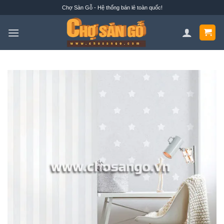
Bỏ
Chợ Sàn Gỗ - Hệ thống bán lẻ toàn quốc!
qua
nội
dung