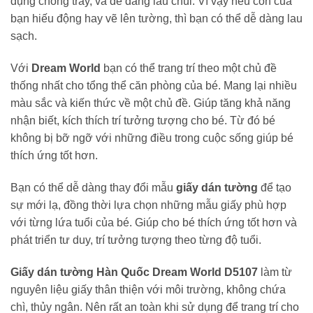
dụng chống trầy, và dễ dàng lau chùi. Vì vậy nếu con của
bạn hiếu động hay vẽ lên tường, thì bạn có thể dễ dàng lau
sạch.
Với
Dream World
bạn có thể trang trí theo một chủ đề
thống nhất cho tổng thể căn phòng của bé. Mang lại nhiều
màu sắc và kiến thức về một chủ đề. Giúp tăng khả năng
nhận biết, kích thích trí tưởng tượng cho bé. Từ đó bé
không bị bỡ ngỡ với những điều trong cuộc sống giúp bé
thích ứng tốt hơn.
Bạn có thể dễ dàng thay đổi mẫu
giấy dán tường
để tạo
sự mới lạ, đồng thời lựa chọn những mẫu giấy phù hợp
với từng lứa tuổi của bé. Giúp cho bé thích ứng tốt hơn và
phát triển tư duy, trí tưởng tượng theo từng độ tuổi.
Giấy dán tường Hàn Quốc Dream World D5107
làm từ
nguyên liệu giấy thân thiện với môi trường, không chứa
chì, thủy ngân. Nên rất an toàn khi sử dụng để trang trí cho