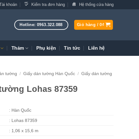
Tài khoản
Kiểm tra đơn hàng
Hệ thống cửa hàng
Hotline: 0963.322.088
Giỏ hàng /
0
₫
Thảm
Phụ kiện
Tin tức
Liên hệ
án tường
/
Giấy dán tường Hàn Quốc
/
Giấy dán tường
 tường Lohas 87359
: Hàn Quốc
: Lohas 87359
: 1,06 x 15,6 m