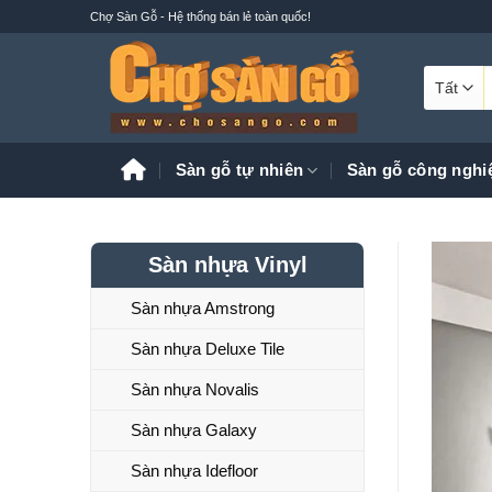
Bỏ
Chợ Sàn Gỗ - Hệ thống bán lẻ toàn quốc!
qua
nội
T
dung
k
Sàn gỗ tự nhiên
Sàn gỗ công nghi
Sàn nhựa Vinyl
Sàn nhựa Amstrong
Sàn nhựa Deluxe Tile
Sàn nhựa Novalis
Sàn nhựa Galaxy
Sàn nhựa Idefloor