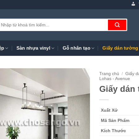
ìm
iếm:
ệp
Sàn nhựa vinyl
Gỗ nhân tạo
Giấy dán tường
Trang chủ
/
Giấy d
Lohas - Avenue
Giấy dán
Xuất Xứ
Mã Sản Phẩm
Kích Thước