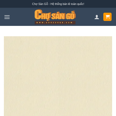
Bỏ
Chợ Sàn Gỗ - Hệ thống bán lẻ toàn quốc!
qua
nội
dung