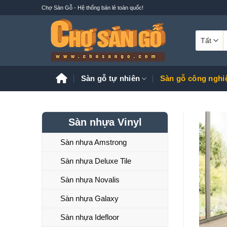
Bỏ
Chợ Sàn Gỗ - Hệ thống bán lẻ toàn quốc!
qua
nội
T
dung
k
Sàn gỗ tự nhiên
Sàn gỗ công nghi
Sàn nhựa Vinyl
Sàn nhựa Amstrong
Sàn nhựa Deluxe Tile
Sàn nhựa Novalis
Sàn nhựa Galaxy
Sàn nhựa Idefloor