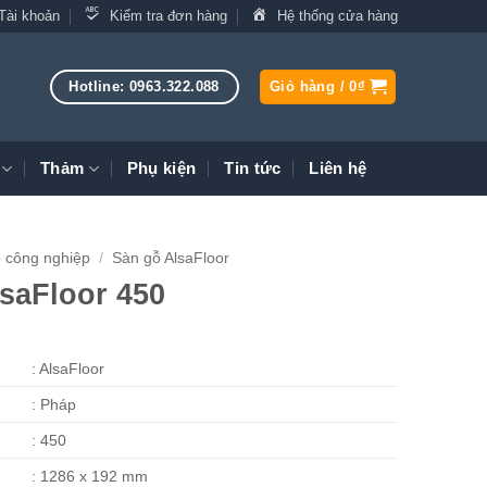
Tài khoản
Kiểm tra đơn hàng
Hệ thống cửa hàng
Hotline: 0963.322.088
Giỏ hàng /
0
₫
Thảm
Phụ kiện
Tin tức
Liên hệ
 công nghiệp
/
Sàn gỗ AlsaFloor
saFloor 450
: AlsaFloor
: Pháp
: 450
: 1286 x 192 mm