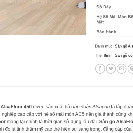
Độ Dày
Hệ Số Mài Mòn B
Mặt
Bảo Hành
Danh mục:
Sàn gỗ Als
Thẻ:
8mm
,
Sàn gỗ cô
 AlsaFloor 450
được sản xuất bởi
tập đoàn Alsapan
là tập đoà
 nghiệp cao cấp với hệ số mài mòn AC5 nên giá thành cũng khá
oor
mang lại chính là thời gian sử dụng lâu dài.
Sàn gỗ AlsaFlo
h đó là tính thẩm mỹ cao thể hiện sự sang trọng, đẳng cấp của 