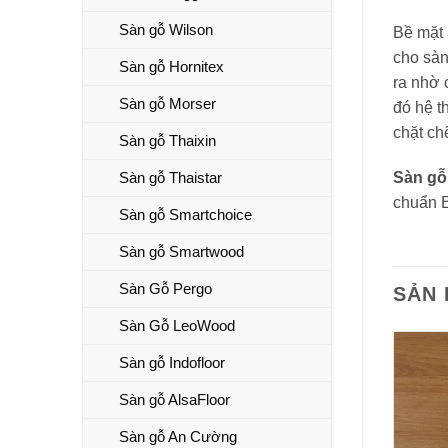
Sàn gỗ Wilson
Bề mặt
cho sàn
Sàn gỗ Hornitex
ra nhờ 
Sàn gỗ Morser
đó hệ t
chặt ch
Sàn gỗ Thaixin
Sàn gỗ Thaistar
Sàn gỗ
chuẩn E
Sàn gỗ Smartchoice
Sàn gỗ Smartwood
Sàn Gỗ Pergo
SẢN
Sàn Gỗ LeoWood
Sàn gỗ Indofloor
Sàn gỗ AlsaFloor
Sàn gỗ An Cường