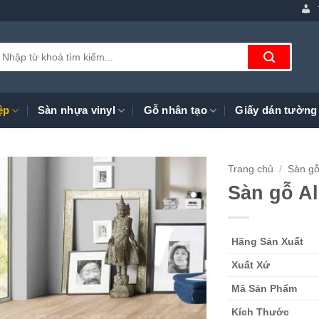
ìm
iếm:
ệp
Sàn nhựa vinyl
Gỗ nhân tạo
Giấy dán tường
Trang chủ
/
Sàn gỗ
Sàn gỗ Al
Hãng Sản Xuất
Xuất Xứ
Mã Sản Phẩm
Kích Thước