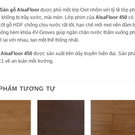
Sàn gỗ AlsaFloor
được phủ một lớp Oxit nhôm với tỷ lệ lớp p
 không bị trầy xước, mài mòn. Lớp phim của
AlsaFloor 450
có 
cốt gỗ HDF chống chịu nước rất tốt, hạn chế mối mọt nên đảm
hống hèm khóa 4V-Groves giúp ngăn chặn nước thấm xuống phía
ẽ lại với nhau, tạo một thể thống nhất.
 AlsaFloor 450
được sản xuất trên dây truyền hiện đại. Sản p
1 về an toàn môi trường.
 PHẨM TƯƠNG TỰ