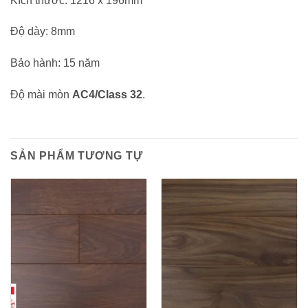
Kích thước: 1216 x 196mm
Độ dày: 8mm
Bảo hành: 15 năm
Độ mài mòn
AC4/Class 32
.
SẢN PHẨM TƯƠNG TỰ