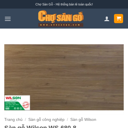
Bỏ
Chợ Sàn Gỗ - Hệ thống bán lẻ toàn quốc!
qua
nội
dung
Trang chủ
/
Sàn gỗ công nghiệp
/
Sàn gỗ Wilson
Sàn gỗ Wilson WS 680-8