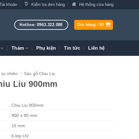
Tài khoản
Kiểm tra đơn hàng
Hệ thống cửa hàng
Hotline: 0963.322.088
Giỏ hàng /
0
₫
Thảm
Phụ kiện
Tin tức
Liên hệ
 tự nhiên
/
Sàn gỗ Chiu Liu
hiu Liu 900mm
: Chiu Liu 900mm
: 900 x 90 mm
: 15 mm
: 6 lớp UV