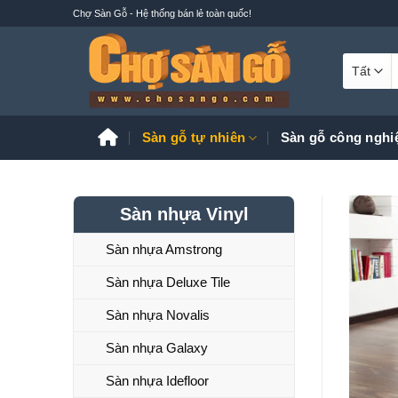
Bỏ
Chợ Sàn Gỗ - Hệ thống bán lẻ toàn quốc!
qua
nội
T
dung
k
Sàn gỗ tự nhiên
Sàn gỗ công nghi
Sàn nhựa Vinyl
Sàn nhựa Amstrong
Sàn nhựa Deluxe Tile
Sàn nhựa Novalis
Sàn nhựa Galaxy
Sàn nhựa Idefloor