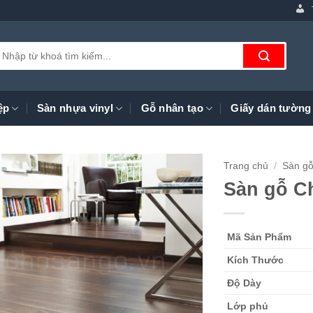
ìm
iếm:
ệp
Sàn nhựa vinyl
Gỗ nhân tạo
Giấy dán tường
Trang chủ
/
Sàn gỗ
Sàn gỗ C
Mã Sản Phẩm
Kích Thước
Độ Dày
Lớp phủ