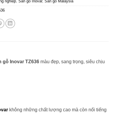
ng nghiệp
,
Sàn gỗ Inovar
,
Sàn gỗ Malaysia
636
 gỗ Inovar TZ636
màu đẹp, sang trọng, siêu chịu
ovar
không những chất lượng cao mà còn nổi tiếng