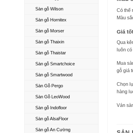
Sàn gỗ Wilson
Có thể 
Màu sắc
Sàn gỗ Hornitex
Sàn gỗ Morser
Giá tố
Sàn gỗ Thaixin
Qua kên
luôn có
Sàn gỗ Thaistar
Mua sàn
Sàn gỗ Smartchoice
gỗ giá 
Sàn gỗ Smartwood
Chọn lự
Sàn Gỗ Pergo
hàng lu
Sàn Gỗ LeoWood
Ván sà
Sàn gỗ Indofloor
Sàn gỗ AlsaFloor
Sàn gỗ An Cường
SẢN