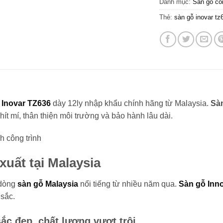
Danh mục:
Sàn gỗ cô
Thẻ:
sàn gỗ inovar tz
 Inovar TZ636
dày 12ly nhập khẩu chính hãng từ Malaysia.
Sàn
hít mí, thân thiện môi trường và bảo hành lâu dài.
 công trình
xuất tại Malaysia
 dòng
sàn gỗ Malaysia
nổi tiếng từ nhiều năm qua.
Sàn gỗ Inn
sắc.
ắc đẹp, chất lượng vượt trội