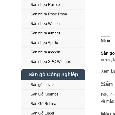
Sàn nhựa Railflex
Sàn nhựa Rose Rosa
Sàn nhựa Winton
Sàn nhựa Aimaru
Mô tả
Sàn nhựa Apollo
Sàn nhựa Aladdin
Sàn gỗ
nước, k
Sàn nhựa SPC Winmax
Xem ảnh
Sàn gỗ Công nghiệp
Sản 
Sàn gỗ Inovar
Sàn Gỗ Kosmos
Đây là
về màu 
Sàn Gỗ Robina
Sàn Gỗ Egger
Màu s