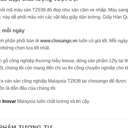
nói mã màu sàn TZ636 đỏ đẹp như sàn căm xe nhập. Màu sang tr
 này dễ phối màu với các vật liệu giấy dán tường. Giấy Hàn 
t mỗi ngày
h phân phối bán lẻ
www.chosango.vn
luôn có giá tốt. Mỗi ngà
 những chọn lựa tốt nhất.
 gỗ công nghiệp thương hiệu Inovar, dòng sàn phẩm 12ly tại th
tốt, chúng tôi còn mang đến chị vụ thi công chuyên nghiệp cho 
a ván sàn công nghiệp Malaysia TZ636 tại chosango để được n
ôn là dẫn đầu của chúng tôi.
n
Inovar
Malaysia luôn chất lượng và tin cậy.
 PHẨM TƯƠNG TỰ