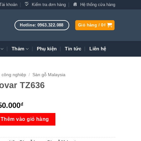
Tài khoản
Kiểm tra đơn hàng
Hệ thống cửa hàng
Hotline: 0963.322.088
Giỏ hàng /
0
₫
Thảm
Phụ kiện
Tin tức
Liên hệ
 công nghiệp
/
Sàn gỗ Malaysia
ovar TZ636
iá
Giá
50.000
₫
ốc
hiện
36 số lượng
:
tại
Thêm vào giỏ hàng
75.000₫.
là:
450.000₫.