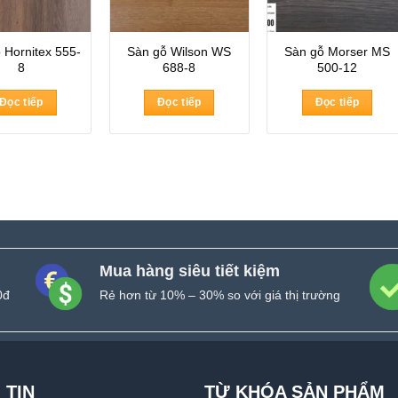
 Hornitex 555-
Sàn gỗ Wilson WS
Sàn gỗ Morser MS
8
688-8
500-12
Đọc tiếp
Đọc tiếp
Đọc tiếp
Mua hàng siêu tiết kiệm
0đ
Rẻ hơn từ 10% – 30% so với giá thị trường
 TIN
TỪ KHÓA SẢN PHẨM