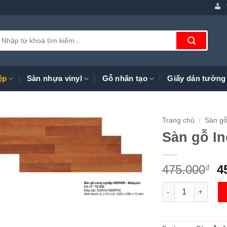
ìm
iếm:
ệp
Sàn nhựa vinyl
Gỗ nhân tạo
Giấy dán tường
Trang chủ
/
Sàn gỗ
Sàn gỗ In
G
475.000
4
₫
g
Sàn gỗ Inovar TZ6
là
4