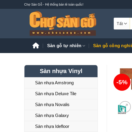
Bỏ
Chợ Sàn Gỗ - Hệ thống bán lẻ toàn quốc!
qua
nội
T
dung
k
Sàn gỗ tự nhiên
Sàn gỗ công nghi
Sàn nhựa Vinyl
-5%
Sàn nhựa Amstrong
Sàn nhựa Deluxe Tile
Sàn nhựa Novalis
Sàn nhựa Galaxy
Sàn nhựa Idefloor