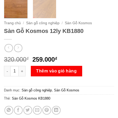
Trang chủ
/
Sàn gỗ công nghiệp
/
Sàn Gỗ Kosmos
Sàn Gỗ Kosmos 12ly KB1880
Giá
Giá
320.000
259.000
₫
₫
gốc
hiện
Sàn Gỗ Kosmos 12ly KB1880 số lượng
là:
tại
Thêm vào giỏ hàng
320.000₫.
là:
259.000₫.
Danh mục:
Sàn gỗ công nghiệp
,
Sàn Gỗ Kosmos
Thẻ:
Sàn Gỗ Kosmos KB1880