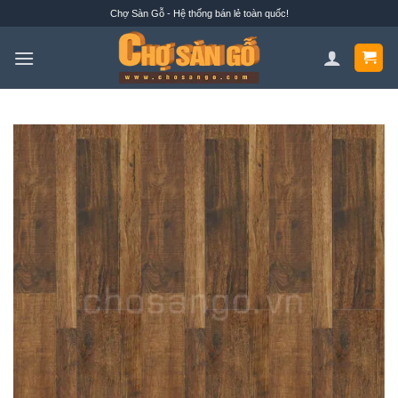
Bỏ
Chợ Sàn Gỗ - Hệ thống bán lẻ toàn quốc!
qua
nội
dung