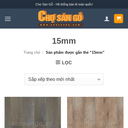
Bỏ
Chợ Sàn Gỗ - Hệ thống bán lẻ toàn quốc!
qua
nội
dung
15mm
Trang chủ
/
Sản phẩm được gắn thẻ “15mm”
LỌC