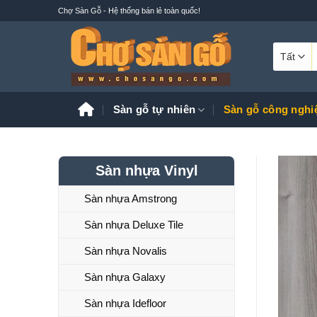
Bỏ
Chợ Sàn Gỗ - Hệ thống bán lẻ toàn quốc!
qua
nội
T
dung
k
Sàn gỗ tự nhiên
Sàn gỗ công nghi
Sàn nhựa Vinyl
Sàn nhựa Amstrong
Sàn nhựa Deluxe Tile
Sàn nhựa Novalis
Sàn nhựa Galaxy
Sàn nhựa Idefloor