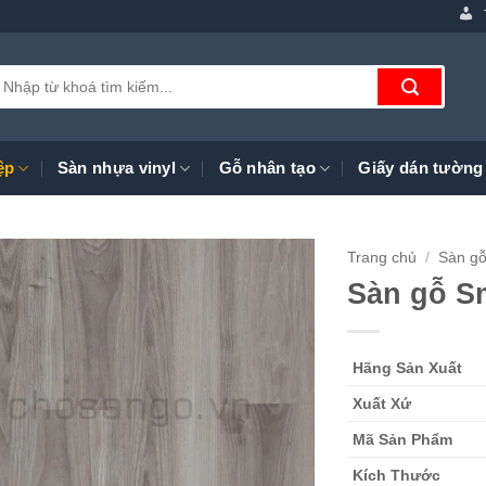
ìm
iếm:
ệp
Sàn nhựa vinyl
Gỗ nhân tạo
Giấy dán tường
Trang chủ
/
Sàn gỗ
Sàn gỗ S
Hãng Sản Xuất
Xuất Xứ
Mã Sản Phẩm
Kích Thước