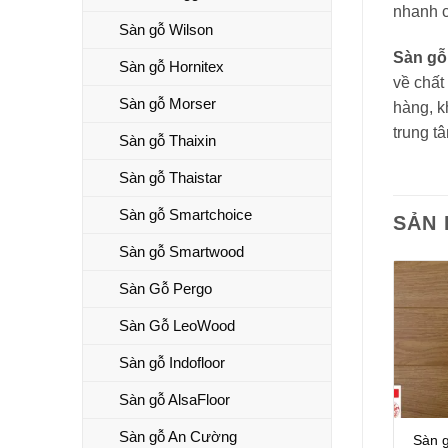
nhanh 
Sàn gỗ Wilson
Sàn g
Sàn gỗ Hornitex
về chất
Sàn gỗ Morser
hàng, k
trung t
Sàn gỗ Thaixin
Sàn gỗ Thaistar
Sàn gỗ Smartchoice
SẢN
Sàn gỗ Smartwood
Sàn Gỗ Pergo
Sàn Gỗ LeoWood
Sàn gỗ Indofloor
Sàn gỗ AlsaFloor
Sàn gỗ An Cường
Sàn 