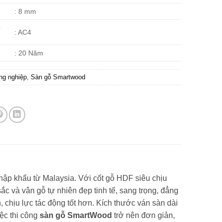
: 8 mm
ề
: AC4
: 20 Năm
ng nghiệp
,
Sàn gỗ Smartwood
ập khẩu từ Malaysia. Với cốt gỗ HDF siêu chịu
ắc và vân gỗ tự nhiên đẹp tinh tế, sang trọng, đẳng
chịu lực tác động tốt hơn. Kích thước ván sàn dài
ệc thi công
sàn gỗ SmartWood
trở nên đơn giản,