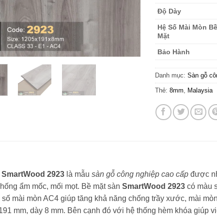
Độ Dày
Hệ Số Mài Mòn B
Mặt
Bảo Hành
Danh mục:
Sàn gỗ cô
Thẻ:
8mm
,
Malaysia
 SmartWood 2923
là mẫu
sàn gỗ công nghiệp cao cấp
được nh
hống ẩm mốc, mối mọt. Bề mặt sàn
SmartWood 2923
có màu s
 số mài mòn AC4 giúp tăng khả năng chống trầy xước, mài mòn, 
191 mm, dày 8 mm. Bên cạnh đó với hệ thống hèm khóa giúp vi