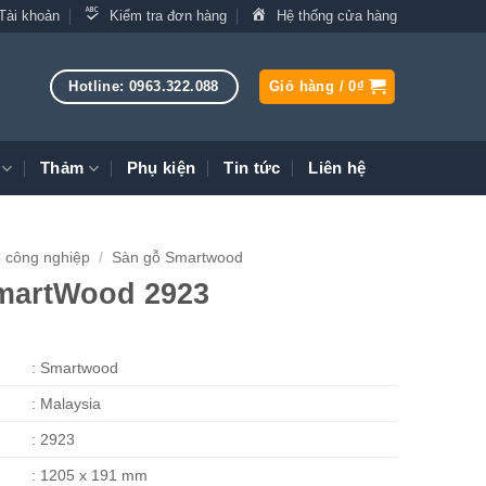
Tài khoản
Kiểm tra đơn hàng
Hệ thống cửa hàng
Hotline: 0963.322.088
Giỏ hàng /
0
₫
Thảm
Phụ kiện
Tin tức
Liên hệ
 công nghiệp
/
Sàn gỗ Smartwood
martWood 2923
: Smartwood
: Malaysia
: 2923
: 1205 x 191 mm