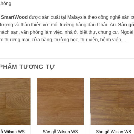
chóng
ỗ SmartWood
được sản xuất tại Malaysia theo công nghệ sản x
 lượng và thân thiên với môi trường hàng đầu Châu Âu.
Sàn g
hách sạn, văn phòng làm việc, nhà ở, biệt thự, chung cư. Ngoà
âm thương mại, cửa hàng, trường học, thư viện, bệnh viện,….
 PHẨM TƯƠNG TỰ
gỗ Wilson WS
Sàn gỗ Wilson WS
Sàn gỗ Wilson WS