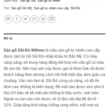
Danh mục:
Sàn gỗ Sồi
,
Sàn gỗ tự nhiên
Thẻ:
Sàn gỗ Sồi Mỹ
,
Sàn gỗ tự nhiên cao cấp
,
Sồi Đỏ
Mô tả
Sàn gỗ Sồi Đỏ 900mm
là mẫu sàn gỗ tự nhiên cao cấp
được làm từ Gỗ Sồi Đỏ nhập khẩu từ Bắc Mỹ. Có màu
vàng sáng, trẻ trung năng động kết hợp với vân gỗ có màu
đỏ xen kẽ. Nên loại sàn này được gọi là Red Oak rất được
khách hàng theo phong cách nội thất hiện đại, đơn giản ưa
chuộng. Ván sàn làm từ Sồi Đỏ cứng và nặng, có độ ổn
định cao, không bị biến dạng. Bề mặt sàn được sơn phủ 6
lớp UV bảo vệ bề mặt sàn không bị trầy xước, mài mòn.
Ngoài ra ván sàn còn được xử lý tẩm sấy đạt độ ẩm 8 –
12%. Giúp tăng khả năng chống cong vênh, mối mọt và