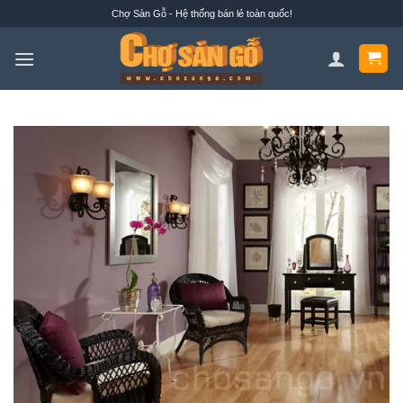
Bỏ
Chợ Sàn Gỗ - Hệ thống bán lẻ toàn quốc!
qua
nội
dung