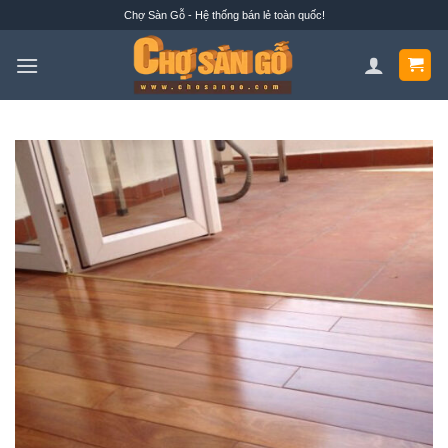
Bỏ
Chợ Sàn Gỗ - Hệ thống bán lẻ toàn quốc!
qua
nội
dung