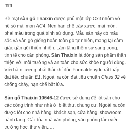
mm
Bề mặt
sàn gỗ Thaixin
được phủ một lớp Oxit nhôm với
hệ số mài mòn
AC4
. Nên hạn chế trầy xước, mài mòn,
phai màu trong quá trình sử dụng. Mẫu sàn này có màu
sắc và vân gỗ giống hoàn toàn gỗ tự nhiên, mang lại cảm
giác gần gũi thiên nhiên. Làm tăng thêm sự sang trọng,
tinh tế cho căn phòng.
Sàn Thaixin
là dòng sản phẩm thân
thiện với môi trường và an toàn cho sức khỏe người dùng.
Với hàm lượng phát thải khí độc Formaldehyde rất thấp
đạt tiêu chuẩn
E1
. Ngoài ra còn đạt tiêu chuẩn
Class 32
về
chống cháy, hạn chế bắt lửa.
Sàn gỗ Thaixin 10646-12
được sử dụng để lót sàn cho
các công trình như nhà ở, biệt thự, chung cư. Ngoài ra còn
được lót cho nhà hàng, khách sạn, cửa hàng, showroom,
hành lang. Các tòa nhà văn phòng, văn phòng làm việc,
trường học, thư viện,….