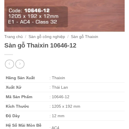
Trang chủ
/
Sàn gỗ công nghiệp
/
Sàn gỗ Thaixin
Sàn gỗ Thaixin 10646-12
Hãng Sản Xuất
: Thaixin
Xuất Xứ
: Thái Lan
Mã Sản Phẩm
: 10646-12
Kích Thước
: 1205 x 192 mm
Độ Dày
: 12 mm
Hệ Số Mài Mòn Bề
: AC4