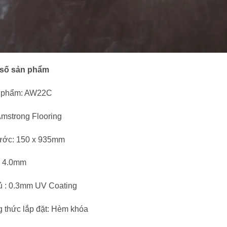
số sản phẩm
 phẩm: AW22C
mstrong Flooring
hước: 150 x 935mm
: 4.0mm
ủ : 0.3mm UV Coating
 thức lắp đặt: Hèm khóa