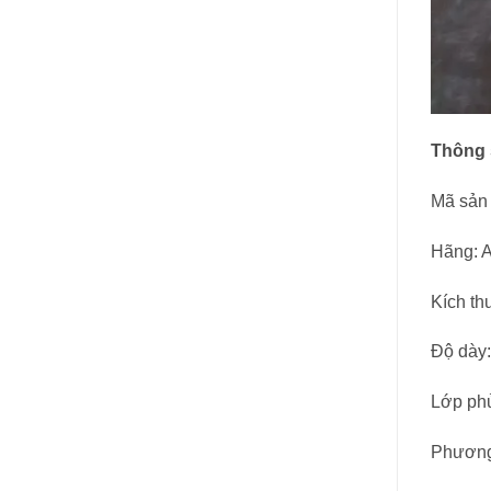
Thông 
Mã sản
Hãng: A
Kích t
Độ dày
Lớp ph
Phương