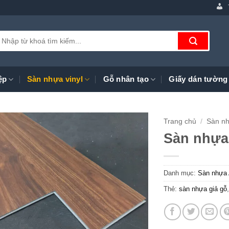
ìm
iếm:
ệp
Sàn nhựa vinyl
Gỗ nhân tạo
Giấy dán tường
Trang chủ
/
Sàn nh
Sàn nhựa
Danh mục:
Sàn nhựa 
Thẻ:
sàn nhựa giả gỗ