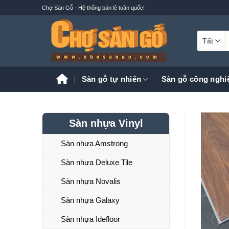
Bỏ
Chợ Sàn Gỗ - Hệ thống bán lẻ toàn quốc!
qua
nội
T
dung
k
Sàn gỗ tự nhiên
Sàn gỗ công nghi
Sàn nhựa Vinyl
Sàn nhựa Amstrong
Sàn nhựa Deluxe Tile
Sàn nhựa Novalis
Sàn nhựa Galaxy
Sàn nhựa Idefloor