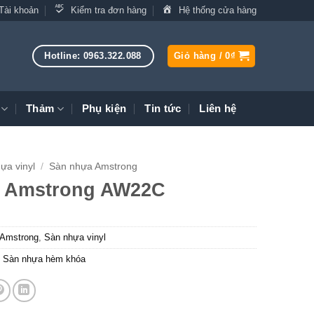
Tài khoản
Kiểm tra đơn hàng
Hệ thống cửa hàng
Hotline: 0963.322.088
Giỏ hàng /
0
₫
Thảm
Phụ kiện
Tin tức
Liên hệ
ựa vinyl
/
Sàn nhựa Amstrong
 Amstrong AW22C
Amstrong
,
Sàn nhựa vinyl
,
Sàn nhựa hèm khóa