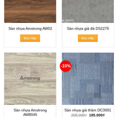
Sàn nhựa Amstrong AW02
Sàn nhựa giả đá DS2275
Đọc tiếp
Đọc tiếp
-10%
Sàn nhựa Amstrong
Sàn nhựa giả thảm DC3001
AW8045
Giá
Giá
205.000
₫
185.000
₫