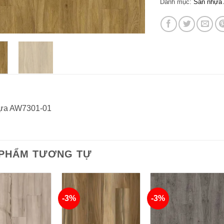
Danh mục:
Sàn nhựa 
ựa AW7301-01
 PHẨM TƯƠNG TỰ
-3%
-3%