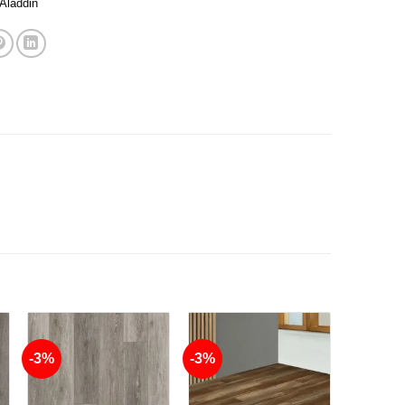
Aladdin
-3%
-3%