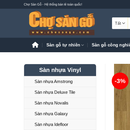
Bỏ
Chợ Sàn Gỗ - Hệ thống bán lẻ toàn quốc!
qua
nội
T
dung
k
Sàn gỗ tự nhiên
Sàn gỗ công nghi
Sàn nhựa Vinyl
-3%
Sàn nhựa Amstrong
Sàn nhựa Deluxe Tile
Sàn nhựa Novalis
Sàn nhựa Galaxy
Sàn nhựa Idefloor