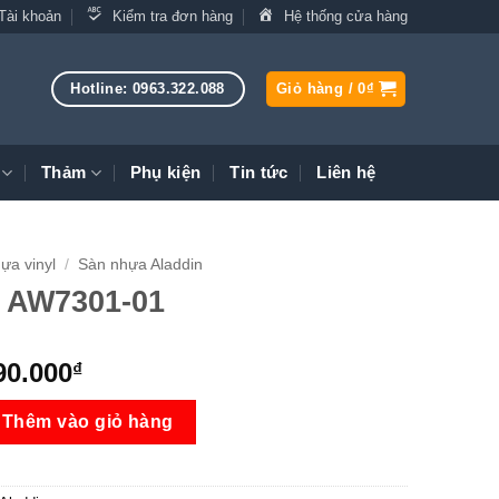
Tài khoản
Kiểm tra đơn hàng
Hệ thống cửa hàng
Hotline: 0963.322.088
Giỏ hàng /
0
₫
Thảm
Phụ kiện
Tin tức
Liên hệ
ựa vinyl
/
Sàn nhựa Aladdin
 AW7301-01
iá
Giá
90.000
₫
ốc
hiện
01 số lượng
:
tại
Thêm vào giỏ hàng
95.000₫.
là:
190.000₫.