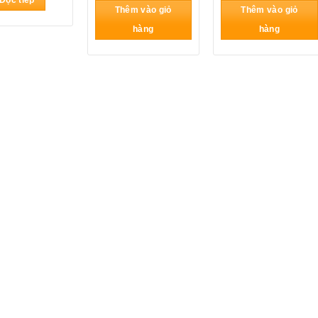
Đọc tiếp
là:
tại
là:
t
Thêm vào giỏ
Thêm vào giỏ
195.000₫.
là:
195.000₫.
l
190.000₫.
hàng
hàng