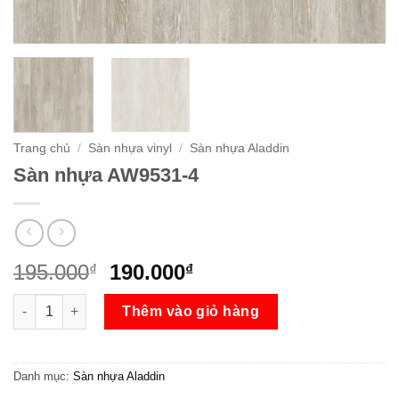
Trang chủ
/
Sàn nhựa vinyl
/
Sàn nhựa Aladdin
Sàn nhựa AW9531-4
Giá
Giá
195.000
190.000
₫
₫
gốc
hiện
Sàn nhựa AW9531-4 số lượng
là:
tại
Thêm vào giỏ hàng
195.000₫.
là:
190.000₫.
Danh mục:
Sàn nhựa Aladdin