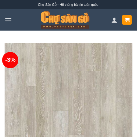
Bỏ
Chợ Sàn Gỗ - Hệ thống bán lẻ toàn quốc!
qua
nội
dung
-3%