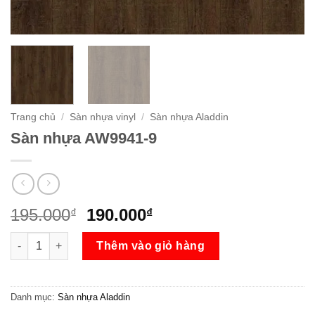
Trang chủ
/
Sàn nhựa vinyl
/
Sàn nhựa Aladdin
Sàn nhựa AW9941-9
Giá
Giá
195.000
190.000
₫
₫
gốc
hiện
Sàn nhựa AW9941-9 số lượng
là:
tại
Thêm vào giỏ hàng
195.000₫.
là:
190.000₫.
Danh mục:
Sàn nhựa Aladdin