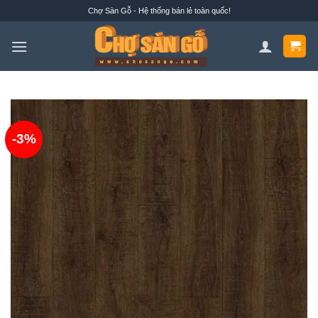
Bỏ
Chợ Sàn Gỗ - Hệ thống bán lẻ toàn quốc!
qua
nội
dung
-3%