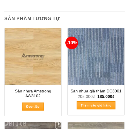
SẢN PHẨM TƯƠNG TỰ
-10%
Sàn nhựa Amstrong
Sàn nhựa giả thảm DC3001
AW8102
Giá
Giá
205.000
₫
185.000
₫
gốc
hiện
là:
tại
Thêm vào giỏ hàng
Đọc tiếp
205.000₫.
là:
185.000