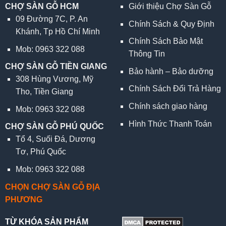
CHỢ SÀN GỖ HCM
Giới thiệu Chợ Sàn Gỗ
09 Đường 7C, P. An
Chính Sách & Quy Định
Khánh, Tp Hồ Chí Minh
Chính Sách Bảo Mật
Mob: 0963 322 088
Thông Tin
CHỢ SÀN GỖ TIỀN GIANG
Bảo hành – Bảo dưỡng
308 Hùng Vương, Mỹ
Chính Sách Đổi Trả Hàng
Tho, Tiền Giang
Chính sách giao hàng
Mob: 0963 322 088
Hình Thức Thanh Toán
CHỢ SÀN GỖ PHÚ QUỐC
Tổ 4, Suối Đá, Dương
Tơ, Phú Quốc
Mob: 0963 322 088
CHỌN CHỢ SÀN GỖ ĐỊA
PHƯƠNG
TỪ KHÓA SẢN PHẨM