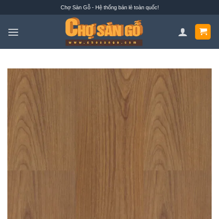
Bỏ
Chợ Sàn Gỗ - Hệ thống bán lẻ toàn quốc!
qua
nội
dung