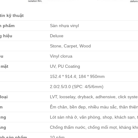
in kỹ thuật
n phẩm
Sàn nhựa vinyl
 hiệu
Deluxe
Stone, Carpet, Wood
ệu
Vinyl clorua
 mặt
UV, PU Coating
152.4 * 914.4; 184 * 950mm
2.0/2.5/3.0 (SPC: 4/5/6mm)
loại
LVT, looselay, dryback, adhensive, click syst
m
Êm chân, bền đẹp, nhiều màu sắc, thân thiệ
ụng
Lót sàn nhà ở, văn phòng, shop, khách sạn,
ăng
Chống thấm nước, chống mối mọt, kháng khu
nh sản phẩm
10 năm