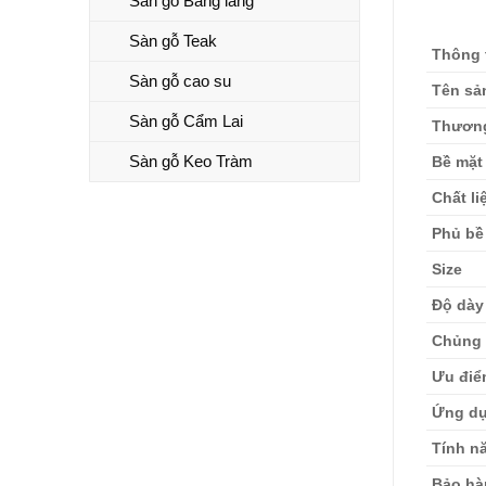
Sàn gỗ Bằng lăng
Sàn gỗ Teak
Thông t
Sàn gỗ cao su
Tên sả
Sàn gỗ Cẩm Lai
Thương
Sàn gỗ Keo Tràm
Bề mặt
Chất li
Phủ bề
Size
Độ dày
Chủng 
Ưu điể
Ứng d
Tính n
Bảo hà