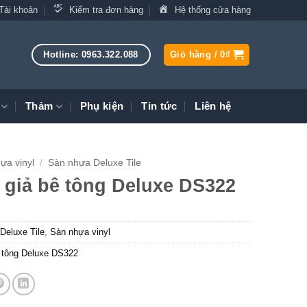
Tài khoản
Kiểm tra đơn hàng
Hệ thống cửa hàng
Hotline: 0963.322.088
Giỏ hàng /
0
₫
Thảm
Phụ kiện
Tin tức
Liên hệ
ựa vinyl
/
Sàn nhựa Deluxe Tile
 giả bê tông Deluxe DS322
Deluxe Tile
,
Sàn nhựa vinyl
 tông Deluxe DS322