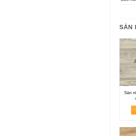
SẢN
Sàn n