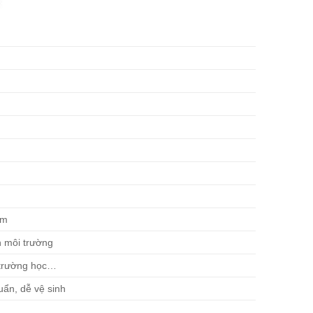
em
n môi trường
 trường học…
ẩn, dễ vệ sinh