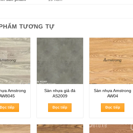
 PHẨM TƯƠNG TỰ
hựa Amstrong
Sàn nhựa giả đá
Sàn nhựa Amstrong
AW8045
AS2009
AW04
Đọc tiếp
Đọc tiếp
Đọc tiếp