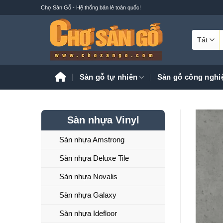
Bỏ
Chợ Sàn Gỗ - Hệ thống bán lẻ toàn quốc!
qua
nội
T
dung
k
Sàn gỗ tự nhiên
Sàn gỗ công nghi
Sàn nhựa Vinyl
Sàn nhựa Amstrong
Sàn nhựa Deluxe Tile
Sàn nhựa Novalis
Sàn nhựa Galaxy
Sàn nhựa Idefloor