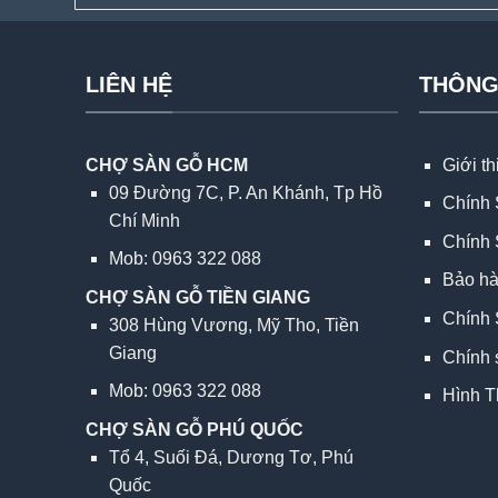
LIÊN HỆ
THÔNG
CHỢ SÀN GỖ HCM
Giới t
09 Đường 7C, P. An Khánh, Tp Hồ
Chính 
Chí Minh
Chính 
Mob: 0963 322 088
Bảo h
CHỢ SÀN GỖ TIỀN GIANG
Chính 
308 Hùng Vương, Mỹ Tho, Tiền
Giang
Chính 
Mob: 0963 322 088
Hình T
CHỢ SÀN GỖ PHÚ QUỐC
Tổ 4, Suối Đá, Dương Tơ, Phú
Quốc