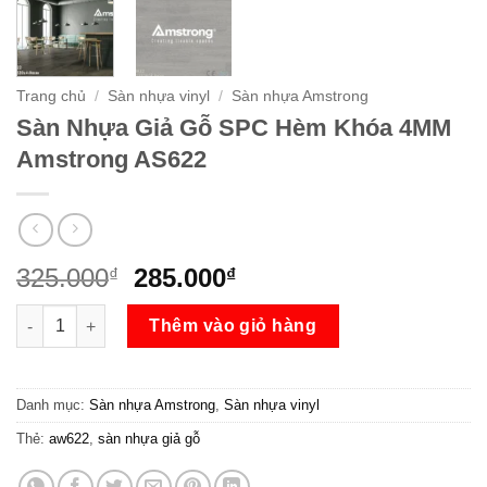
Trang chủ
/
Sàn nhựa vinyl
/
Sàn nhựa Amstrong
Sàn Nhựa Giả Gỗ SPC Hèm Khóa 4MM
Amstrong AS622
Giá
Giá
325.000
285.000
₫
₫
gốc
hiện
Sàn Nhựa Giả Gỗ SPC Hèm Khóa 4MM Amstrong AS622 số lượ
là:
tại
Thêm vào giỏ hàng
325.000₫.
là:
285.000₫.
Danh mục:
Sàn nhựa Amstrong
,
Sàn nhựa vinyl
Thẻ:
aw622
,
sàn nhựa giả gỗ