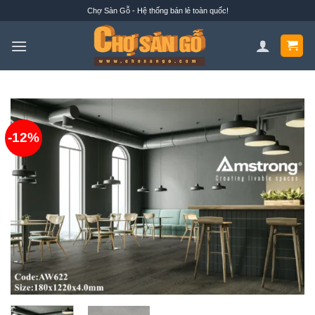
Bỏ
Chợ Sàn Gỗ - Hệ thống bán lẻ toàn quốc!
qua
nội
dung
-12%