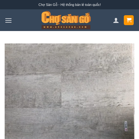
Bỏ
Chợ Sàn Gỗ - Hệ thống bán lẻ toàn quốc!
qua
nội
dung