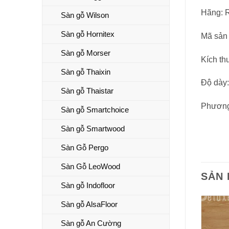
Hãng: R
Sàn gỗ Wilson
Sàn gỗ Hornitex
Mã sản
Sàn gỗ Morser
Kích th
Sàn gỗ Thaixin
Độ dày
Sàn gỗ Thaistar
Phương 
Sàn gỗ Smartchoice
Sàn gỗ Smartwood
Sàn Gỗ Pergo
Sàn Gỗ LeoWood
SẢN
Sàn gỗ Indofloor
Sàn gỗ AlsaFloor
Sàn gỗ An Cường