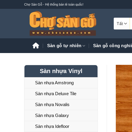
Bỏ
Chợ Sàn Gỗ - Hệ thống bán lẻ toàn quốc!
qua
nội
T
dung
k
Sàn gỗ tự nhiên
Sàn gỗ công nghi
Sàn nhựa Vinyl
Sàn nhựa Amstrong
Sàn nhựa Deluxe Tile
Sàn nhựa Novalis
Sàn nhựa Galaxy
Sàn nhựa Idefloor