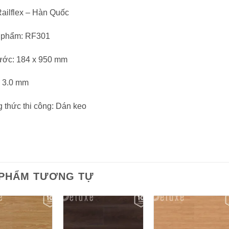
ailflex – Hàn Quốc
 phẩm: RF301
ước: 184 x 950 mm
: 3.0 mm
thức thi công: Dán keo
 PHẨM TƯƠNG TỰ