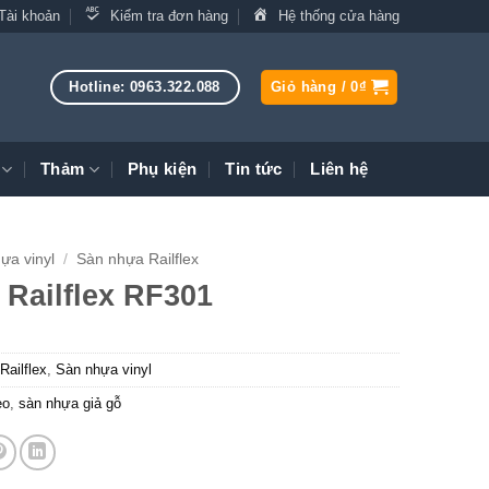
Tài khoản
Kiểm tra đơn hàng
Hệ thống cửa hàng
Hotline: 0963.322.088
Giỏ hàng /
0
₫
Thảm
Phụ kiện
Tin tức
Liên hệ
ựa vinyl
/
Sàn nhựa Railflex
Railflex RF301
ailflex
,
Sàn nhựa vinyl
eo
,
sàn nhựa giả gỗ