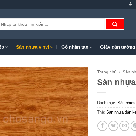
ìm
iếm:
ệp
Sàn nhựa vinyl
Gỗ nhân tạo
Giấy dán tường
Trang chủ
/
Sàn nh
Sàn nhựa 
Danh mục:
Sàn nhựa R
Thẻ:
Sàn nhựa dán k