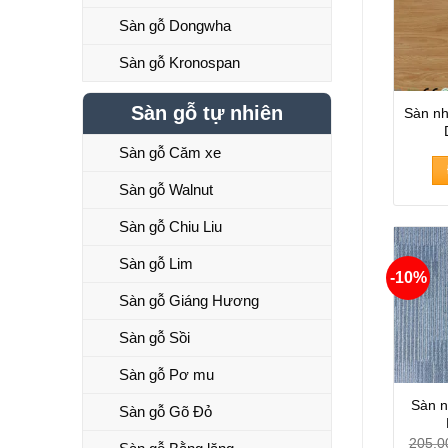
Sàn gỗ Dongwha
Sàn gỗ Kronospan
Sàn gỗ tự nhiên
Sàn nh
Sàn gỗ Căm xe
Sàn gỗ Walnut
Sàn gỗ Chiu Liu
Sàn gỗ Lim
-10%
Sàn gỗ Giáng Hương
Sàn gỗ Sồi
Sàn gỗ Pơ mu
Sàn n
Sàn gỗ Gõ Đỏ
205.0