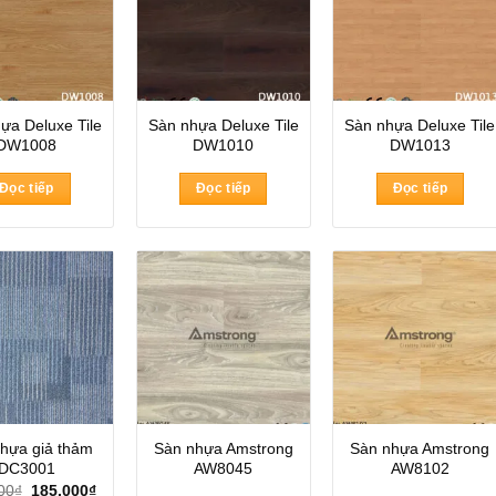
ựa Deluxe Tile
Sàn nhựa Deluxe Tile
Sàn nhựa Deluxe Tile
DW1008
DW1010
DW1013
Đọc tiếp
Đọc tiếp
Đọc tiếp
hựa giả thảm
Sàn nhựa Amstrong
Sàn nhựa Amstrong
DC3001
AW8045
AW8102
Giá
Giá
00
₫
185.000
₫