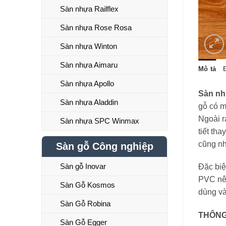
Sàn nhựa Railflex
Sàn nhựa Rose Rosa
Sàn nhựa Winton
Sàn nhựa Aimaru
Mô tả
Sàn nhựa Apollo
Sàn nh
Sàn nhựa Aladdin
gỗ có m
Ngoài 
Sàn nhựa SPC Winmax
tiết th
cũng nh
Sàn gỗ Công nghiệp
Sàn gỗ Inovar
Đặc biệ
PVC nên
Sàn Gỗ Kosmos
dùng và
Sàn Gỗ Robina
THÔNG
Sàn Gỗ Egger