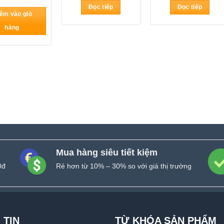
gốc
hiện
Đọc tiếp
Đọc tiếp
là:
tại
êm vào giỏ
205.000₫.
là:
185.000₫.
hàng
Mua hàng siêu tiết kiệm
0đ
Rẻ hơn từ 10% – 30% so với giá thị trường
 TIN
TỪ KHÓA SẢN PHẨM