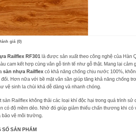
Đánh giá (0)
ựa Railflex RF301
là được sản xuất theo công nghệ của Hàn Qu
àu cam kết hợp cùng vân gỗ tinh tế như gỗ thật. Mang lại cảm gi
ra
sàn nhựa Railflex
có khả năng chống chịu nước 100%, không
ay đổi. Hơn nữa với bề mặt vân sần giúp tăng khả năng chống trơ
ư vệ sinh la chùi khá dễ dàng và nhanh chóng.
t sàn Railflex không thải các loại khí độc hại trong quá trình 
 có độ mềm dẻo. Nhờ đó giúp giảm thiểu chấn thương khi có
 bảo vệ môi trường.
 SỐ SẢN PHẨM